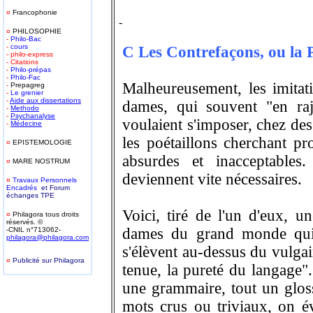
¤
Francophonie
-
¤
PHILOSOPHIE
-
Philo-Bac
-
cours
C Les Contrefaçons, ou la P
- philo-express
- Citations
-
Philo-prépas
-
Philo-Fac
Malheureusement, les imitat
-
Prepagreg
-
Le grenier
-
Aide aux dissertations
dames, qui souvent "en raj
-
Methodo
-
Psychanalyse
voulaient s'imposer, chez des
-
Médecine
les poétaillons cherchant pr
¤
EPISTEMOLOGIE
absurdes et inacceptables
¤
MARE NOSTRUM
deviennent vite nécessaires.
¤
T
ravaux Personnels
Encadrés
et Forum
échanges TPE
Voici, tiré de l'un d'eux, un
¤
Philagora tous droits
réservés. ©
dames du grand monde qui 
-CNIL n°713062-
philagora@philagora.com
s'élèvent au-dessus du vulgai
¤
Publicité sur Philagora
tenue, la pureté du langage"
-
une grammaire, tout un glossa
mots crus ou triviaux, on év