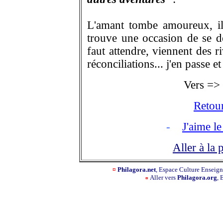
L'amant tombe amoureux, il e
trouve une occasion de se déc
faut attendre, viennent des r
réconciliations... j'en passe et
Vers =>
Retour
-
J'aime le
Aller à la 
¤
Philagora.net
, Espace Culture Ensei
Aller vers
Philagora.org
, 
¤