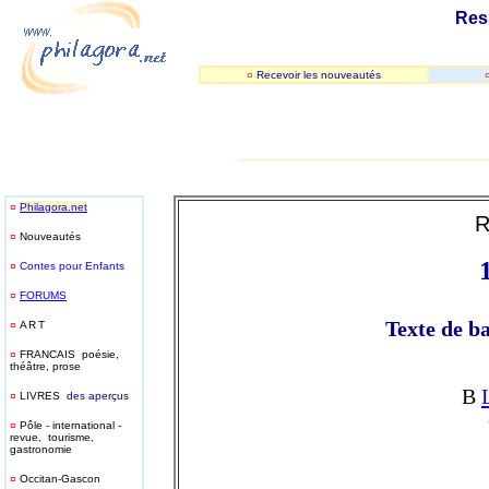
Res
¤
Recevoir les nouveautés
_____________________________
¤
Philagora.net
R
¤
Nouveautés
¤
Contes pour Enfants
¤
FORUMS
Texte de b
¤
ART
¤
FRANCAIS poésie,
théâtre, prose
B
¤
LIVRES
des aperçus
¤
Pôle - international -
revue, tourisme,
gastronomie
¤
Occitan-Gascon