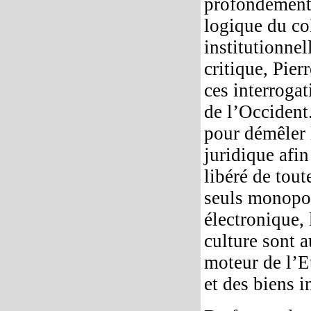
profondément 
logique du col
institutionnel
critique, Pie
ces interroga
de l’Occident.
pour démêler l
juridique afi
libéré de tout
seuls monopol
électronique, 
culture sont 
moteur de l’Et
et des biens i