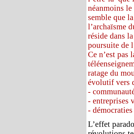
néanmoins le p
semble que la
l’archaïsme d
réside dans la
poursuite de 
Ce n’est pas l
téléenseigneme
ratage du mouv
évolutif vers
- communautés
- entreprises v
- démocraties 
L’effet parado
révolutions te