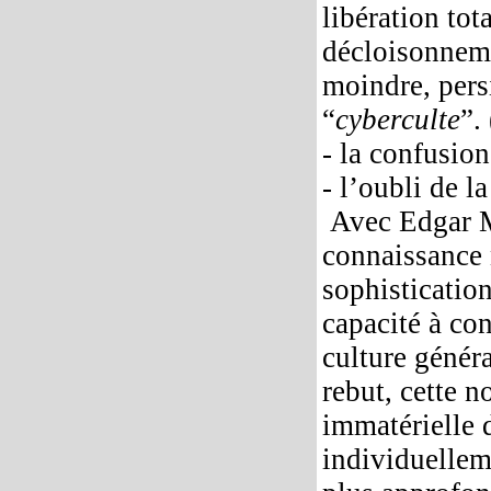
libération tot
décloisonneme
moindre, persi
“
cyberculte
”.
- la confusion
- l’oubli de l
Avec Edgar Mo
connaissance n
sophistication
capacité à con
culture génér
rebut, cette 
immatérielle 
individuellem