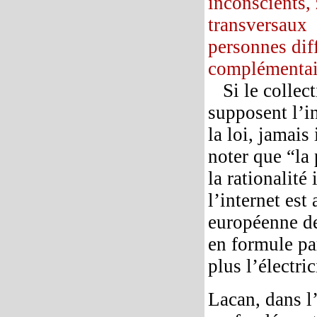
inconscients,
transversaux 
personnes diff
complémentair
Si le collec
supposent l’in
la loi, jamais
noter que “la 
la rationalité
l’internet est
européenne d
en formule par
plus l’électric
Lacan, dans l