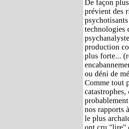
De façon plus
prévient des r
psychotisants 
technologies q
psychanalyste 
production co
plus forte... 
encabannement
ou déni de mém
Comme tout pr
catastrophes,
probablement 
nos rapports à
le plus archaï
ont cru "lire"