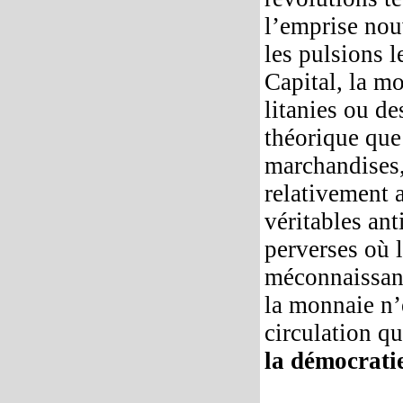
l’emprise nouv
les pulsions l
Capital, la m
litanies ou d
théorique que
marchandises, 
relativement a
véritables ant
perverses où 
méconnaissanc
la monnaie n’e
circulation q
la démocratie