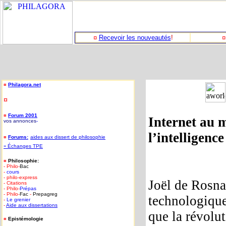
¤
Recevoir les nouveautés
!
¤
Philagora.net
¤
¤
Forum 2001
Internet au m
vos annonces
-
l’intelligence
¤
Forums:
aides aux dissert de philosophie
-
Échanges TPE
¤
Philosophie:
- Philo-
Bac
-
cours
- philo-express
Joël de Rosn
- Citations
- Philo-
Prépas
- Philo-
Fac
-
Prepagreg
technologique
-
Le grenier
-
Aide aux dissertations
que la révolut
¤
Epistémologie