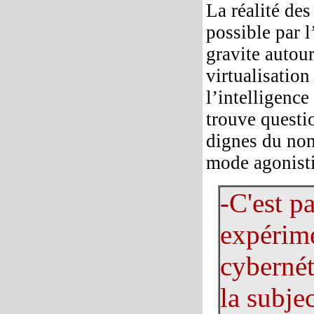
La réalité des
possible par l
gravite autour
virtualisation
l’intelligence
trouve questi
dignes du nom
mode agonisti
-C'est p
expérime
cybernét
la subje