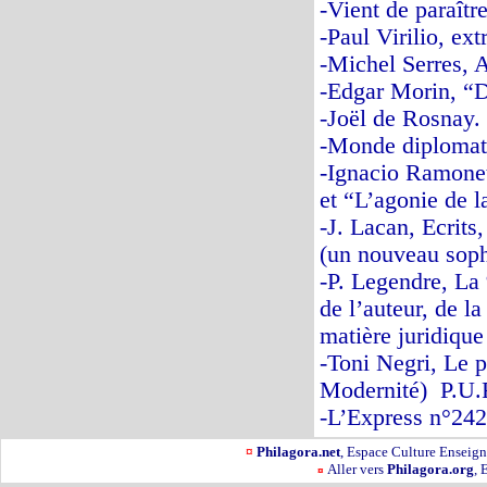
-Vient de paraîtr
-Paul Virilio, ex
-Michel Serres, A
-Edgar Morin, “D
-Joël de Rosnay. 
-Monde diplomati
-Ignacio Ramonet
et “L’agonie de l
-J. Lacan, Ecrits
(un nouveau sop
-P. Legendre, La 
de l’auteur, de la
matière juridique
-Toni Negri, Le p
Modernité) P.U.F
-L’Express n°242
¤
Philagora.net
, Espace Culture Ensei
Aller vers
Philagora.org
, 
¤