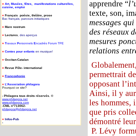
apprendre “
l’
¤
Art, Musées, fêtes, manifestations culturelles,
cuisine, emploi
texte, son, im
¤
Français poésie, théâtre, prose
Bac français, parcours initiatiques
messages qui 
¤
Mare nostrum
des réseaux d
¤
Lectures
, des aperçus
mesures ponct
¤
T
ravaux
P
ersonnels
E
ncadrés Forum TPE
relations entr
¤
Contes pour enfants
en musique!
¤
Occitan-Catalan
Globalement, 
¤
Revue Pôle- international
permettrait d
¤
Francophonie
opposant l’int
¤
L'Association philagora
Pourquoi ce site?
Ainsi, il y au
- Philagora tous droits réservés. ©
www.philagora.net
les hommes, in
www.philagora.com
-CNIL n°713062-
philagora@philagora.net
que pris colle
démontré leur 
¤
Infos-Pub
-
-
P. Lévy formu