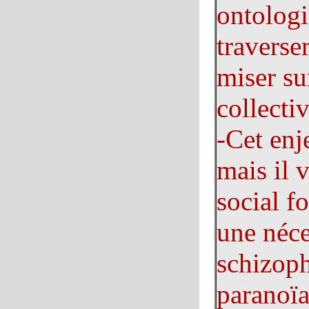
ontologi
travers
miser sur
collectiv
-Cet enje
mais il 
social f
une néce
schizoph
paranoïa