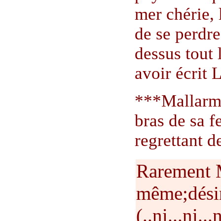
mer chérie, 
de se perdre
dessus tout l
avoir écrit
***Mallarmé
bras de sa f
regrettant d
Rarement M
même;désir
(..ni...ni..