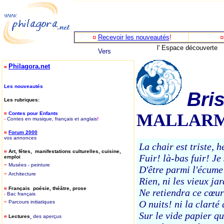
¤
Recevoir les nouveautés
!
l' Espace découverte
Vers
Philagora.net
¤
Les nouveautés
Bri
Les rubriques:
¤
Contes pour Enfants
MALLARM
-
Contes en musique, français et anglais
!
¤
Forum 2000
vos annonces
La chair est triste, hé
¤
Art, fêtes, manifestations culturelles, cuisine,
Fuir! là-bas fuir! Je
emploi
-
Musées - peinture
D'être parmi l'écume
-
Architecture
Rien, ni les vieux jar
¤
Français poésie, théâtre, prose
Ne retiendra ce cœur
-
B
ac français
-
O nuits! ni la clart
P
arcours initiatiques
Sur le vide papier q
¤
Lectures
des aperçus