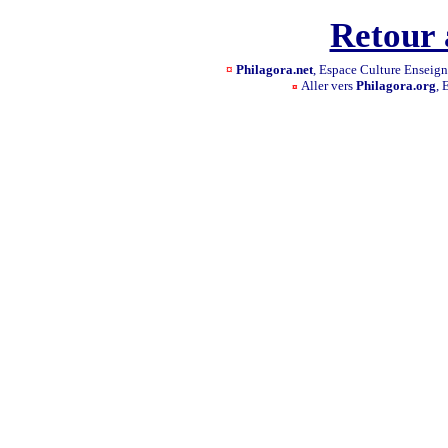
Retour 
¤
Philagora.net
, Espace Culture Ensei
Aller vers
Philagora.org
, 
¤