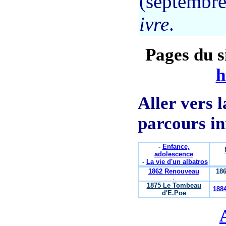
(septembre
ivre
.
Pages du s
h
Aller vers 
parcours in
-
Enfance,
adolescence
-
La vie d'un albatros
1862 Renouveau
18
.
1875 Le Tombeau
1884
d'E.Poe