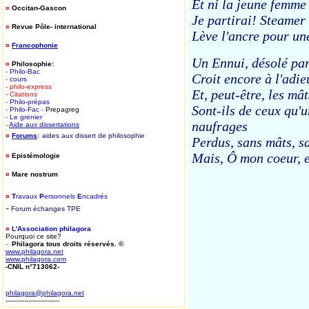
Et ni la jeune femme 
¤
Occitan-Gascon
Je partirai! Steamer
¤
Revue Pôle- international
Lève l'ancre pour un
¤
Francophonie
Un Ennui, désolé par
¤
Philosophie:
-
Philo-Bac
Croit encore à l'adi
-
cours
- philo-express
Et, peut-être, les mât
- Citations
-
Philo-prépas
Sont-ils de ceux qu'u
-
Philo-Fac
-
Prepagreg
-
Le grenier
naufrages
-
Aide aux dissertations
¤
Forums
:
aides aux dissert de philosophie
Perdus, sans mâts, san
Mais, Ô mon coeur, e
¤
Epistémologie
¤
Mare nostrum
¤
T
ravaux
P
ersonnels
E
ncadrés
-
Forum
é
changes TPE
¤
L'Association philagora
Pourquoi ce site?
-
Philagora tous droits réservés. ©
www.philagora.net
www.philagora.com
-CNIL n°713062-
philagora@philagora.net
--------------------------