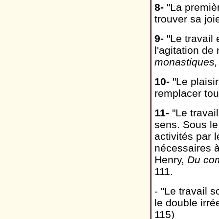
8-
"La premièr
trouver sa joi
9-
"Le travail
l'agitation de
monastiques
10-
"Le plaisir
remplacer tou
11-
"Le travai
sens. Sous le
activités par
nécessaires à
Henry,
Du co
111.
- "Le travail s
le double irré
115)