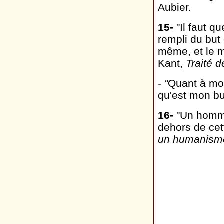
Aubier.
15-
"Il faut q
rempli du but 
même, et le me
Kant,
Traité 
- "
Quant à moi
qu'est mon bu
16-
"Un homme 
dehors de cett
un humanism