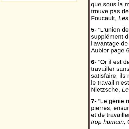
que sous la m
trouve pas de
Foucault,
Les
5-
"L'union des
supplément 
l'avantage de
Aubier page 
6-
"Or il est 
travailler san
satisfaire, il
le travail n'e
Nietzsche,
Le
7-
"Le génie n
pierres, ensu
et de travaill
trop humain,
G