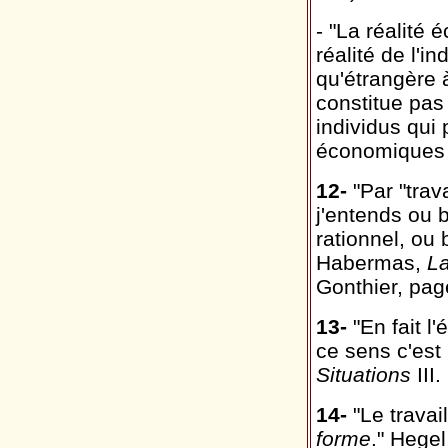
- "La réalité é
réalité de l'in
qu'étrangère à
constitue pas
individus qui
économiques e
12-
"Par "trav
j'entends ou b
rationnel, ou
Habermas,
La
Gonthier, pag
13-
"En fait l'
ce sens c'est 
Situations
III
14-
"Le travai
forme
." Hegel