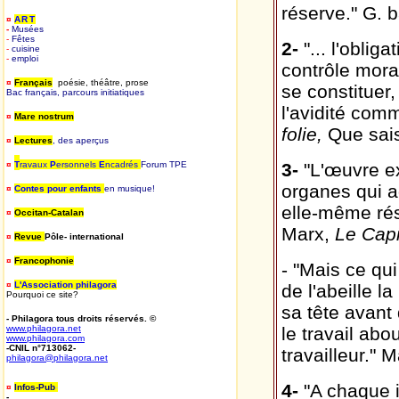
réserve." G. b
¤
ART
-
Musées
-
Fêtes
2-
"... l'oblig
-
cuisine
-
emploi
contrôle mora
¤
Français
poésie, théâtre, prose
se constituer,
Bac français, parcours initiatiques
l'avidité com
¤
Mare nostrum
folie,
Que sais
¤
Lectures
, des aperçus
¤
T
ravaux
P
ersonnels
E
ncadrés
Forum TPE
3-
"L'œuvre ex
organes qui a
¤
Contes pour enfants
en musique!
elle-même rés
¤
Occitan-Catalan
Marx,
Le Capi
¤
Revue
Pôle- international
¤
Francophonie
- "Mais ce qui
¤
L'Association philagora
de l'abeille la
Pourquoi ce site?
sa tête avant 
- Philagora tous droits réservés. ©
www.philagora.net
le travail abo
www.philagora.com
-CNIL n°713062-
travailleur." 
philagora@philagora.net
4-
"A chaque in
¤
Infos-Pub
-
-