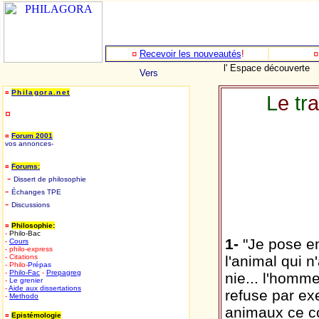
¤
Recevoir les nouveautés
!
l' Espace découverte
Vers
¤
Philagora.net
L
e
tr
a
¤
¤
Forum 2001
vos annonces
-
¤
Forums:
-
D
issert de philosophie
-
Échanges TPE
-
Discussions
¤
Philosophie:
-
Philo-Bac
1-
"Je pose en
-
Cours
- philo-express
- Citations
l'animal qui 
- Philo-
Prépas
-
Philo-
Fac
-
Prepagreg
nie... l'homme
-
Le grenier
-
Aide aux dissertations
refuse par ex
-
Methodo
animaux ce c
¤
Epistémologie