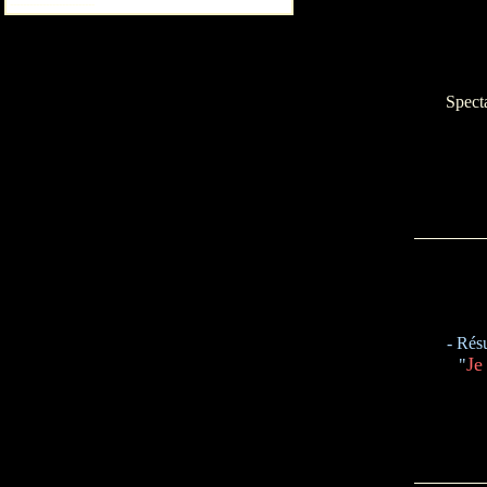
--------------------------
Spect
-
Résu
Je
"