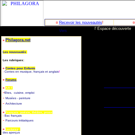
¤
Recevoir les nouveautés
!
l' Espace découverte
Vers
Philagora.net
¤
Les nouveautés
Les rubriques:
¤
Contes pour Enfants
-
Contes en musique, français et anglais
!
¤
Forums
¤
ART
-
fêtes, cuisine, emploi
-
Musées - peinture
-
Architecture
¤
Français poésie, théâtre, prose
-
B
ac français
-
P
arcours initiatiques
¤
Lectures
des aperçus