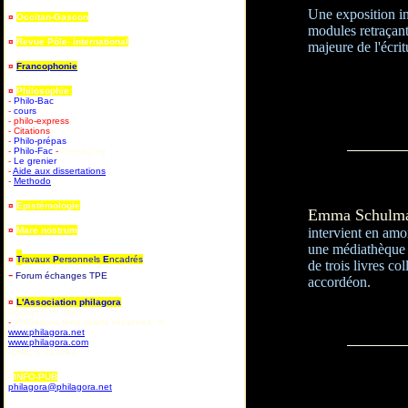
Une exposition i
¤
Occitan-Gascon
modules retraçan
¤
Revue Pôle- international
majeure de l'écrit
¤
Francophonie
¤
Philosophie:
-
Philo-Bac
-
cours
- philo-express
- Citations
-
Philo-prépas
-
Philo-Fac
-
Prepagreg
-
Le grenier
-
Aide aux dissertations
-
Methodo
¤
Epistémologie
Emma Schulm
¤
Mare nostrum
intervient en amo
une médiathèque d
¤
T
ravaux
P
ersonnels
E
ncadrés
de trois livres col
-
Forum
é
changes TPE
accordéon.
¤
L'Association philagora
Pourquoi ce site?
-
Philagora tous droits réservés. ©
www.philagora.net
www.philagora.com
-CNIL n°713062-
-
INFO-PUB
philagora@philagora.net