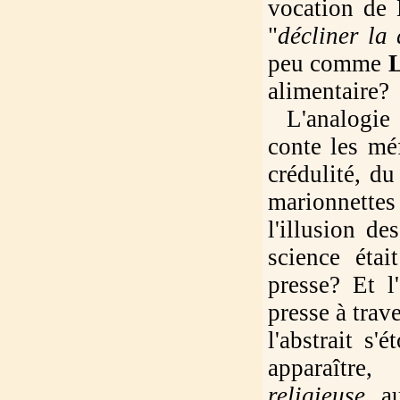
vocation de 
"
décliner la
peu comme
alimentaire?
L'analogie p
conte les méf
crédulité, d
marionnettes
l'illusion d
science éta
presse? Et l
presse à trav
l'abstrait s'
apparaître
religieuse
, a