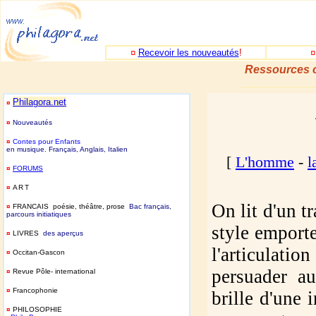
¤
Recevoir les nouveautés
!
Ressources c
_____________
Philagora.net
¤
¤
Nouveautés
¤
Contes pour Enfants
en musique. Français, Anglais, Italien
[
L'homme
-
l
¤
FORUMS
¤
ART
On lit d'un t
¤
FRANCAIS poésie, théâtre, prose
Bac français,
parcours initiatiques
style emporte
¤
LIVRES
des aperçus
l'articulati
¤
Occitan-Gascon
persuader a
¤
Revue Pôle- international
¤
Francophonie
brille d'une 
¤
PHILOSOPHIE