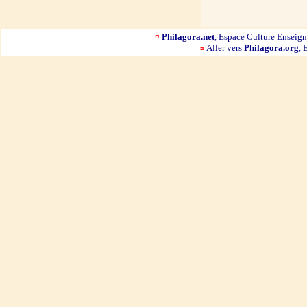
¤
Philagora.net
, Espace Culture Ensei
Aller vers
Philagora.org
, 
¤