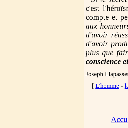
c'est l'héro
compte et peu
aux honneurs
d'avoir réuss
d'avoir produ
plus que fair
conscience et
Joseph Llapasset
[
L'homme
-
l
Accue