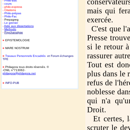
conservateur
-
Philo-Bac
-
cours
- philo-express
mais qui fer
- Citations
-
Philo-prépas
-
Philo-Fac
exercée.
-
Prepagreg
-
Le grenier
-
Aide aux dissertations
C'est que l'a
-
Methodo
-
Psychanalyse
Presse trouve
¤
EPISTEMOLOGIE
si le retour 
¤
MARE NOSTRUM
rassurer autr
¤
T
ravaux Personnels Encadrés
et Forum
é
changes
TPE
Tout est don
¤
Philagora tous droits réservés. ©
-CNIL n°713062-
plus dans le r
philagora@philagora.net
refus de l'hé
¤
INFO-PUB
-
noblesse dans
qui n'a qu'u
Droit.
Et certes, l
scruter le d