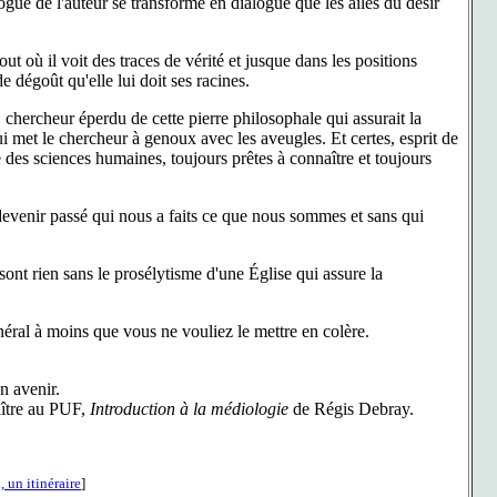
ogue de l'auteur se transforme en dialogue que les ailes du désir
ut où il voit des traces de vérité et jusque dans les positions
 dégoût qu'elle lui doit ses racines.
 chercheur éperdu de cette pierre philosophale qui assurait la
ui met le chercheur à genoux avec les aveugles. Et certes, esprit de
e des sciences humaines, toujours prêtes à connaître et toujours
 devenir passé qui nous a faits ce que nous sommes et sans qui
ont rien sans le prosélytisme d'une Église qui assure la
ral à moins que vous ne vouliez le mettre en colère.
on avenir.
aître au PUF,
Introduction à la médiologie
de Régis Debray.
, un itinéraire
]