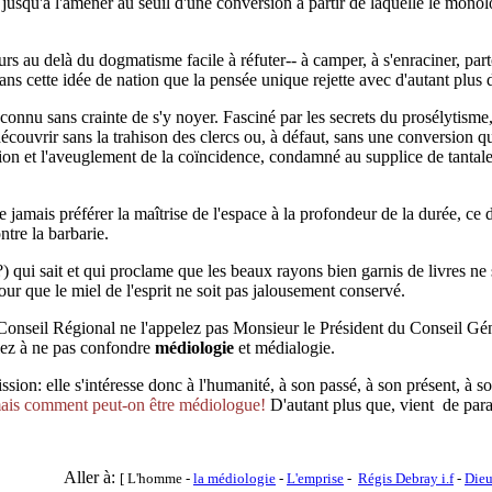
 jusqu'à l'amener au seuil d'une conversion à partir de laquelle le monol
urs au delà du dogmatisme facile à réfuter-- à camper, à s'enraciner, parto
s cette idée de nation que la pensée unique rejette avec d'autant plus de
onnu sans crainte de s'y noyer. Fasciné par les secrets du prosélytisme,
découvrir sans la trahison des clercs ou, à défaut, sans une conversion q
ation et l'aveuglement de la coïncidence, condamné au supplice de tantal
 jamais préférer la maîtrise de l'espace à la profondeur de la durée, ce
ntre la barbarie.
qui sait et qui proclame que les beaux rayons bien garnis de livres ne s
r que le miel de l'esprit ne soit pas jalousement conservé.
onseil Régional ne l'appelez pas Monsieur le Président du Conseil Géné
lez à ne pas confondre
médiologie
et médialogie.
ission: elle s'intéresse donc à l'humanité, à son passé, à son présent, à s
ais comment peut-on être médiologue!
D'autant plus que, vient de par
Aller à:
[ L'homme -
la médiologie
-
L'emprise
-
Régis Debray i.f
-
Dieu