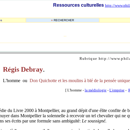
Ressources culturelles
http://www.phil
és
¤
RECHERCHER
-
-
_______________________________________________________
Rubrique http://www.phil
Régis Debray
.
L'homme
ou
Don Quichotte et les moulins à blé de la pensée unique
[ L'homme -
la médiologie
-
L'emprise
-
R
du Livre 2000 à Montpellier, au grand dépit d'une élite confite de big
nuyer dans Montpellier la solennelle à recevoir un tel chevalier qui ne q
dans ses écrits par une formule sans ambiguïté:
Le soussigné.