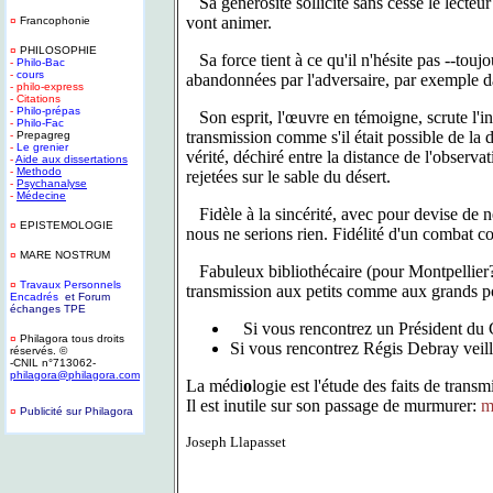
Sa générosité sollicite sans cesse le lecteur
vont animer.
¤
Francophonie
¤
PHILOSOPHIE
Sa force tient à ce qu'il n'hésite pas --toujo
-
Philo-Bac
-
cours
abandonnées par l'adversaire, par exemple dan
- philo-express
- Citations
-
Philo-prépas
Son esprit, l'œuvre en témoigne, scrute l'inc
-
Philo-Fac
transmission comme s'il était possible de la 
-
Prepagreg
-
Le grenier
vérité, déchiré entre la distance de l'observ
-
Aide aux dissertations
-
Methodo
rejetées sur le sable du désert.
-
Psychanalyse
-
Médecine
Fidèle à la sincérité, avec pour devise de ne
¤
EPISTEMOLOGIE
nous ne serions rien. Fidélité d'un combat co
¤
MARE NOSTRUM
Fabuleux bibliothécaire (pour Montpellier?) 
¤
T
ravaux Personnels
transmission aux petits comme aux grands pou
Encadrés
et Forum
échanges TPE
Si vous rencontrez un Président du C
¤
Philagora tous droits
Si vous rencontrez Régis Debray veil
réservés. ©
-CNIL n°713062-
philagora@philagora.com
La médi
o
logie est l'étude des faits de transm
Il est inutile sur son passage de murmurer:
m
¤
Publicité sur Philagora
-
Joseph Llapasset