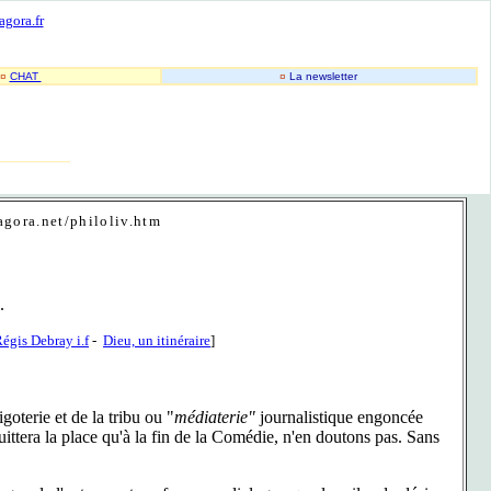
-
-
agora.fr
¤
CHAT
¤
La newsletter
________
agora.net/philoliv.htm
.
égis Debray i.f
-
Dieu, un itinéraire
]
oterie et de la tribu ou "
médiaterie"
journalistique engoncée
uittera la place qu'à la fin de la Comédie, n'en doutons pas. Sans