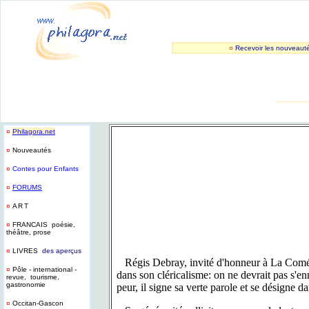
¤
Recevoir les nouveaut
_______
¤
Philagora.net
¤
Nouveautés
¤
Contes pour Enfants
¤
FORUMS
¤
ART
¤
FRANCAIS poésie,
théâtre, prose
¤
LIVRES
des aperçus
Régis Debray, invité d'honneur à La Comédie 
¤
Pôle - international -
dans son cléricalisme: on ne devrait pas s'en
revue, tourisme,
gastronomie
peur, il signe sa verte parole et se désigne 
¤
Occitan-Gascon