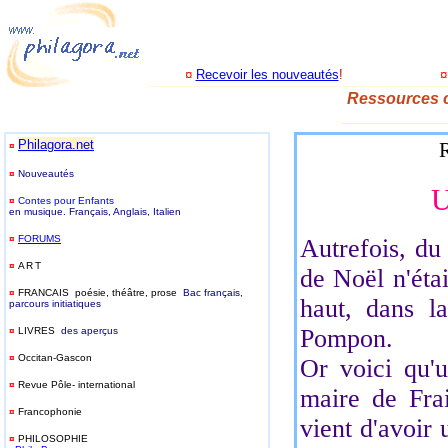
¤
Recevoir les nouveautés
!
Ressources c
_____________
Philagora.net
R
¤
¤
Nouveautés
¤
Contes pour Enfants
en musique. Français, Anglais, Italien
¤
FORUMS
Autrefois, du
¤
ART
de Noël n'éta
¤
FRANCAIS poésie, théâtre, prose
Bac français,
haut, dans la
parcours initiatiques
Pompon.
¤
LIVRES
des aperçus
¤
Occitan-Gascon
Or voici qu'
¤
Revue Pôle- international
maire de Frai
¤
Francophonie
vient d'avoir
¤
PHILOSOPHIE