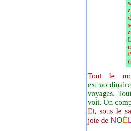
s
c
d
s
c
L
m
B
m
Tout le mo
extraordinaire
voyages. Tout
voit. On compr
Et, sous le sa
N
O
Ë
joie de