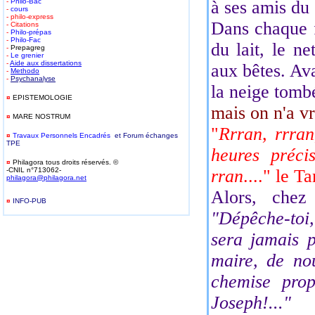
-
Philo-Bac
à ses amis du
-
cours
- philo-express
Dans chaque
- Citations
-
Philo-prépas
-
Philo-Fac
du lait, le ne
-
Prepagreg
-
Le grenier
-
Aide aux dissertations
aux bêtes. Avan
-
Methodo
-
Psychanalyse
la neige tomb
¤
EPISTEMOLOGIE
mais on n'a vr
¤
MARE NOSTRUM
"
Rrran, rrran,
¤
T
ravaux Personnels Encadrés
et Forum
é
changes
TPE
heures préci
¤
Philagora tous droits réservés. ©
-CNIL n°713062-
rran
...." le 
philagora@philagora.net
Alors, chez 
¤
INFO-PUB
-
"Dépêche-toi,
sera jamais p
maire, de no
chemise prop
Joseph!..."