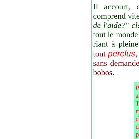
Il accourt, 
comprend vite
de l'aide?"
cl
tout le monde 
riant à plein
perclus
tout
sans demander
bobos.
P
a
T
m
c
d
p