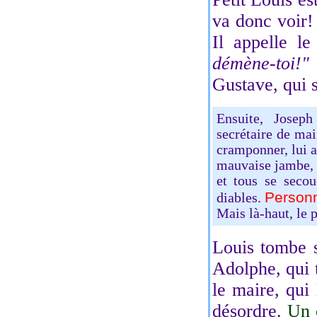
va donc voir!
Il appelle l
démène-toi!"
R
Gustave, qui 
Ensuite, Josep
secrétaire de mair
cramponner, lui a
mauvaise jambe, v
et tous se seco
Personne
diables.
Mais là-haut, le p
Louis tombe 
Adolphe, qui 
le maire, qui 
désordre.
Un 