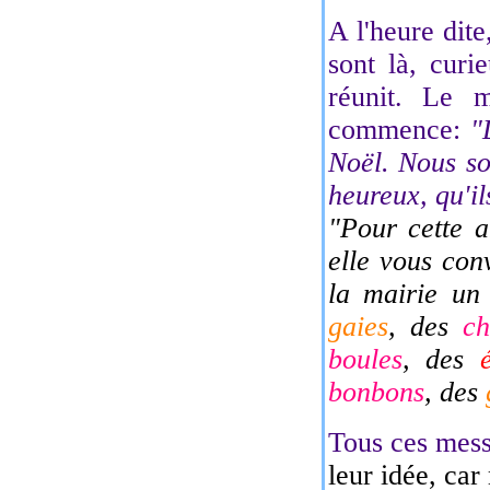
A l'heure dit
sont là, curi
réunit. Le m
commence:
"
Noël. Nous so
heureux, qu'ils
"Pour cette a
elle vous conv
la mairie u
gaies
, des
ch
boules
, des
bonbons
, des
Tous ces mess
leur idée, car 