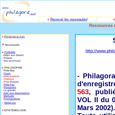
¤
Recevoir les nouveautés
!
Ressources c
_____________
¤
Philagora.net
¤
Nouveautés
http://www.phil
¤
FORUMS
-
Aides aux dissert.
-
Prépas
-
Vos annonces
¤
PHILOSOPHIE
-
Philo-Bac
-
Cours
- Philagor
- philo-express
- Citations
d'enregist
- Philo-
Prépas
-
Philo-
Fac
-
Prepagreg
563
, publi
-
Le grenier
-
Aide aux dissertations
-
Methodo
VOL II du 
-
Psychanalyse
-
Médecine
Mars 2002)
¤
EPISTEMOLOGIE