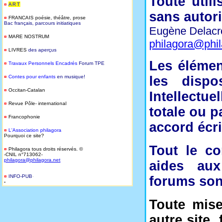
Toute util
¤
ART
sans autori
¤
FRANCAIS
poésie, théâtre, prose
Bac français, parcours initiatiques
Eugène Delacro
¤
MARE NOSTRUM
philagora@phi
¤
LIVRES
des aperçus
Les élémen
¤
T
ravaux Personnels Encadrés
Forum TPE
¤
Contes pour enfants
en musique!
les dispo
¤
Occitan-Catalan
Intellectu
¤
Revue Pôle- international
totale ou p
¤
Francophonie
accord écri
¤
L'Association philagora
Pourquoi ce site?
Tout le c
¤
Philagora tous droits réservés. ©
-CNIL n°713062-
philagora@philagora.net
aides aux
¤
INFO-PUB
-
forums son
-
Toute mise
autre site