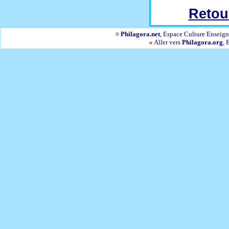
Retour
¤
Philagora.net
, Espace Culture Ensei
Aller vers
Philagora.org
, 
¤