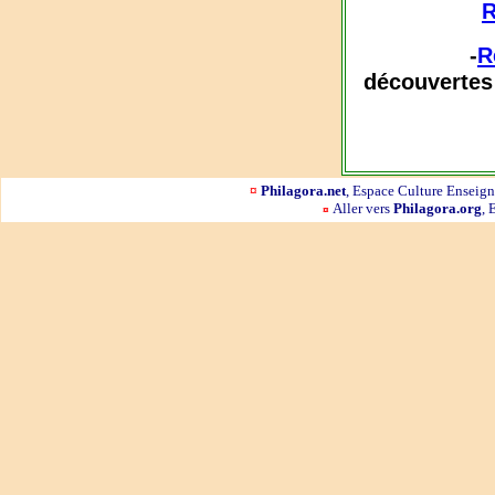
R
-
R
découvertes 
¤
Philagora.net
, Espace Culture Ensei
Aller vers
Philagora.org
, 
¤