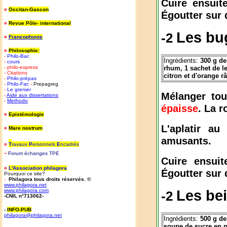
Cuire ensuit
¤
Occitan-Gascon
Égoutter sur 
¤
Revue Pôle- international
Les bu
-2
¤
Francophonie
¤
Philosophie:
-
Philo-Bac
Ingrédients:
300 g de
-
cours
- philo-express
rhum, 1 sachet de le
- Citations
citron et d'orange r
-
Philo-prépas
-
Philo-Fac
-
Prepagreg
-
Le grenier
Mélanger tou
-
Aide aux dissertations
-
Methodo
épaisse
. La r
¤
Epistémologie
L'aplatir a
¤
Mare nostrum
amusants.
¤
T
ravaux
P
ersonnels
E
ncadrés
-
Forum
é
changes TPE
Cuire ensui
¤
L'Association philagora
Égoutter sur 
Pourquoi ce site?
-
Philagora tous droits réservés. ©
www.philagora.net
www.philagora.com
Les bei
-2
-CNIL n°713062-
-
INFO-PUB
philagora@philagora.net
Ingrédients:
500 g de
soupe de sucre en po