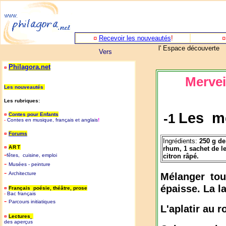
¤
Recevoir les nouveautés
!
l' Espace découverte
Vers
Philagora.net
¤
Mervei
Les nouveautés
Les rubriques:
Les me
-1
¤
Contes pour Enfants
-
Contes en musique, français et anglais
!
¤
Forums
Ingrédients:
250 g de 
¤
ART
rhum, 1 sachet de le
-
fêtes, cuisine, emploi
citron râpé.
-
Musées - peinture
-
Architecture
Mélanger tou
épaisse. La l
¤
Français poésie, théâtre, prose
-
B
ac français
-
P
arcours initiatiques
L'aplatir au 
¤
Lectures
des aperçus