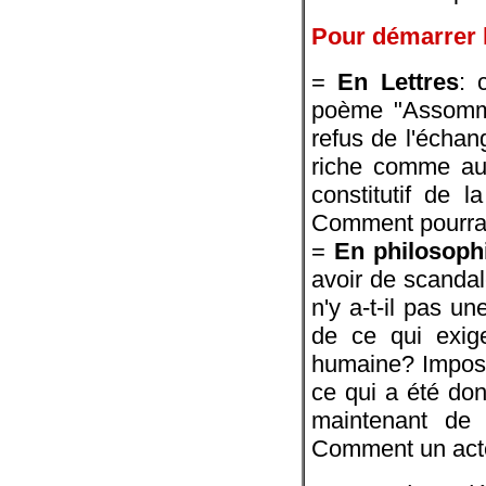
Pour démarrer l
=
En Lettres
: 
poème "Assommo
refus de l'échan
riche comme aux
constitutif de l
Comment pourrait
=
En philosoph
avoir de scanda
n'y a-t-il pas u
de ce qui exig
humaine? Impossi
ce qui a été don
maintenant de 
Comment un acte d