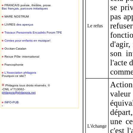
se pri
¤
FRANCAIS
poésie, théâtre, prose
Bac français, parcours initiatiques
pas app
¤
MARE NOSTRUM
refuse
¤
LIVRES
des aperçus
Le refus
foncti
¤
T
ravaux Personnels Encadrés
Forum TPE
¤
Contes pour enfants
en musique!
d'agir,
¤
Occitan-Catalan
son in
¤
Revue Pôle- international
l'acte 
¤
Francophonie
comme 
¤
L'Association philagora
Pourquoi ce site?
Action
¤
Philagora tous droits réservés. ©
-CNIL n°713062-
valeur
philagora@philagora.net
équiv
¤
INFO-PUB
-
-
départ
une ce
L'échange
c'est 