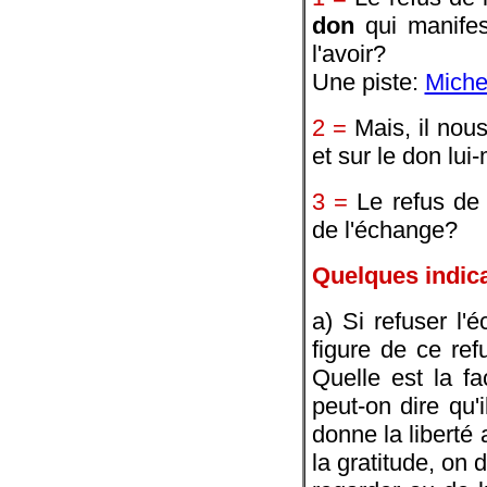
don
qui manifest
l'avoir?
Une piste:
Miche
2 =
Mais, il nou
et sur le don lu
3 =
Le refus de 
de l'échange?
Quelques indica
a) Si refuser l'
figure de ce ref
Quelle est la f
peut-on dire qu'
donne la liberté 
la gratitude, on 