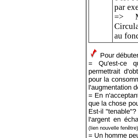
par ex
=> Mo
Circul
au fon
Pour débuter.
= Qu'est-ce qu
permettrait d'ob
pour la consomma
l'augmentation de
= En n'acceptant
que la chose pour
Est-il "tenable
l'argent en éc
(lien nouvelle fenêtre
= Un homme peut-