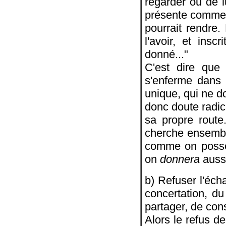
regarder ou de l
présente comme in
pourrait rendre.
l'avoir, et insc
donné..."
C'est dire que 
s'enferme dans
unique, qui ne do
donc doute radic
sa propre route.
cherche ensembl
comme on possèd
on
donnera
aussi 
b) Refuser l'éch
concertation, du
partager, de con
Alors le refus d