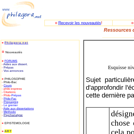
¤
Recevoir les nouveautés
!
Ressources c
_____________
¤
Philagora.net
¤
Nouveautés
¤
FORUMS
-
Aides aux dissert.
Esquisse ni
-
Prépas
-
Vos annonces
Sujet particuli
¤
PHILOSOPHIE
-
Philo-Bac
-
Cours
d'approfondir l'
- philo-express
- Citations
cette dernière pa
- Philo-
Prépas
-
Philo-
Fac
-
Prepagreg
-
Le grenier
-
Aide aux dissertations
désigne
-
Methodo
-
Psychanalyse
chose 
¤
EPISTEMOLOGIE
cela p
¤
ART