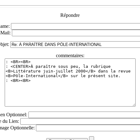
Répondre
ame:
-Mail:
bjet:
commentaires:
en Optionnel:
re du Lien:
mage Optionnelle: