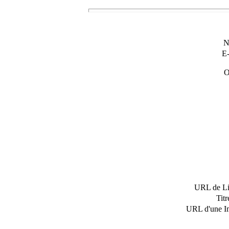
N
E
O
URL de Li
Tit
URL d'une I