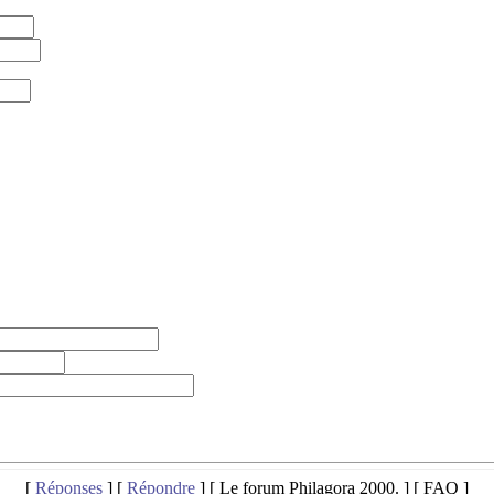
[
Réponses
] [
Répondre
] [ Le forum Philagora 2000. ] [ FAQ ]