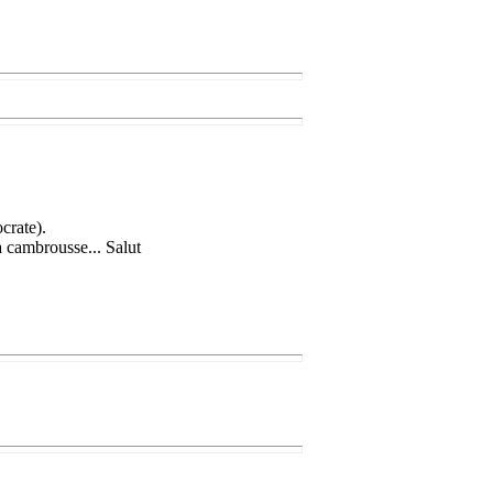
crate).
a cambrousse... Salut