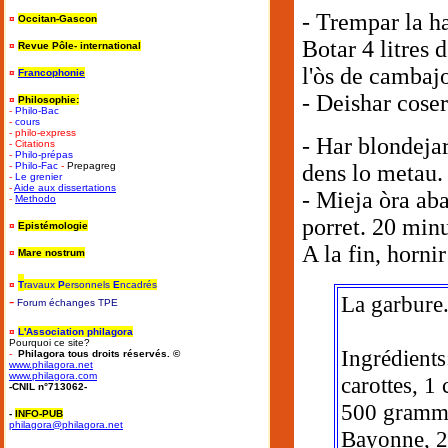
- Trempar la ha
¤
Occitan-Gascon
Botar 4 litres 
¤
Revue Pôle- international
l'òs de cambajo
¤
Francophonie
- Deishar coser 
¤
Philosophie:
-
Philo-Bac
-
cours
- philo-express
- Har blondejar
- Citations
-
Philo-prépas
-
Philo-Fac
-
Prepagreg
dens lo metau.
-
Le grenier
-
Aide aux dissertations
- Mieja òra aba
-
Methodo
porret. 20 minu
¤
Epistémologie
A la fin, hornir
¤
Mare nostrum
¤
T
ravaux
P
ersonnels
E
ncadrés
La garbure
-
Forum
é
changes TPE
¤
L'Association philagora
Pourquoi ce site?
Ingrédient
-
Philagora tous droits réservés. ©
www.philagora.net
www.philagora.com
carottes, 1
-CNIL n°713062-
500 gramme
-
INFO-PUB
philagora@philagora.net
Bayonne, 2 