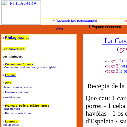
¤
Recevoir les nouveautés
!
l' Espace découverte
Vers
Philagora.net
¤
La Gas
(
ga
Les nouveautés
Les rubriques:
-
page 1
Lou
¤
Contes pour Enfants
-
page 2
lou
-
Contes en musique, français et anglais
!
-
page 3
le p
¤
Forums
¤
ART
Recepta de la 
-
fêtes, cuisine, emploi
-
Musées - peinture
-
Que cau: 1 caul
Architecture
porret - 1 ceba
¤
Français poésie, théâtre, prose
-
B
ac français
havòlas - 1 òs 
-
P
arcours initiatiques
d'Espeleta - sa
¤
Lectures
des aperçus