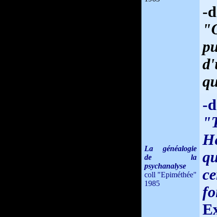
-d
"O
p
d
qu
-d
"T
He
La généalogie
q
de la
psychanalyse
c
coll "Epiméthée"
1985
fo
Ex