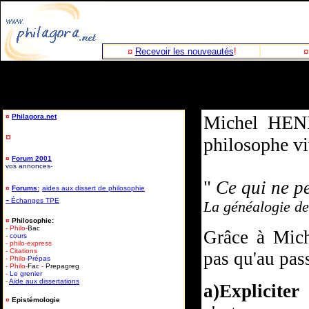
¤
Recevoir les nouveautés
!
Michel HENRY
¤
Philagora.net
¤
philosophe vi
¤
Forum 2001
vos annonces
-
"
Ce qui ne peu
¤
Forums:
aides aux dissert de philosophie
-
Échanges TPE
La généalogie de
¤
Philosophie:
- Philo-
Bac
Grâce à Mich
-
cours
- philo-express
- Citations
pas qu'au pass
- Philo-
Prépas
- Philo-
Fac
-
Prepagreg
-
Le grenier
-
Aide aux dissertations
a)Expliciter
o
¤
Epistémologie