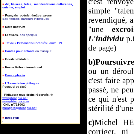
c'est renvoy
¤
Art, Musées, fêtes, manifestations culturelles,
cuisine, emploi
simple "tale
¤
Français poésie, théâtre, prose
revendiqué, a
Bac français, parcours initiatiques
"une
excroi
¤
Mare nostrum
¤
Lectures
, des aperçus
L'individu
p.
¤
T
ravaux
P
ersonnels
E
ncadrés Forum TPE
de page)
¤
Contes pour enfants
en musique!
¤
Occitan-Catalan
b)Poursuivr
¤
Revue Pôle- international
ou un déroul
¤
Francophonie
c'est faire a
¤
L'Association philagora
Pourquoi ce site?
passé, ne peu
- Philagora tous droits réservés. ©
ce qui n'est 
www.philagora.net
www.philagora.com
-CNIL n°713062-
stérilité d'un
philagora@philagora.net
¤
Infos-Pub
-
c)
Michel HE
-
corriger, n