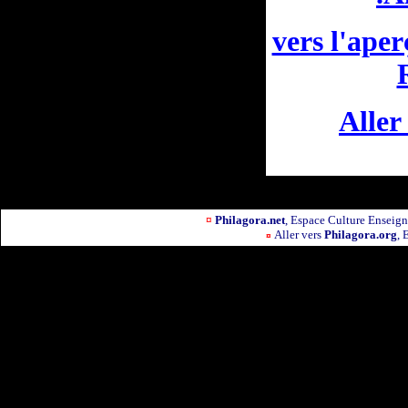
vers l'ape
Aller
¤
Philagora.net
, Espace Culture Ensei
Aller vers
Philagora.org
, 
¤