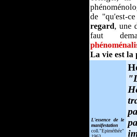
phénoménolo
de "qu'est-ce
regard
, une 
faut dem
phénoménalis
La vie est la
Ho
"L
H
tr
p
L'essence de le
p
manifestation
coll."Epiméthée"
im
1963