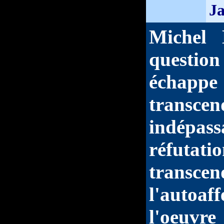
Ja
Michel 
questi
échap
transc
indépass
réfutati
transc
l'autoaf
l'oeuvre