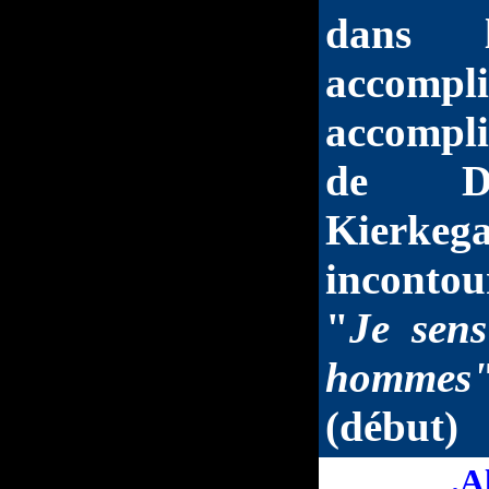
dans l
accompli
accompli
de De
Kierke
incontou
"
Je sens
hommes
(début)
.A