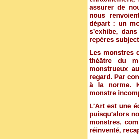
assurer de nouv
nous renvoien
départ : un mo
s’exhibe, dans
repères subject
Les monstres de
théâtre du m
monstrueux au
regard. Par con
à la norme. K
monstre incompr
L’Art est une 
puisqu’alors n
monstres, comm
réinventé, recap