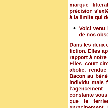
marque littér
précision s’ext
à la limite qui d
Voici venu
de nos obse
Dans les deux c
fiction. Elles a
rapport à notre
Elles court-cir
abolie, rendue
Bacon au bénéf
individu mais 
l’agencement 
constante sous 
que le terrie
enracinement, 