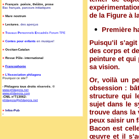
¤
Français poésie, théâtre, prose
expérimentation
Bac français, parcours initiatiques
de la Figure à l
¤
Mare nostrum
¤
Lectures
, des aperçus
Première ha
¤
T
ravaux
P
ersonnels
E
ncadrés Forum TPE
Puisqu’il s’agi
¤
Contes pour enfants
en musique!
des corps et de
¤
Occitan-Catalan
peinture et qui
¤
Revue Pôle- international
sa vision.
¤
Francophonie
¤
L'Association philagora
Or, voilà un p
Pourquoi ce site?
obsession : bâ
- Philagora tous droits réservés. ©
www.philagora.net
www.philagora.com
structure qui l
-CNIL n°713062-
philagora@philagora.net
sujet dans le s
trouve dans la 
¤
Infos-Pub
-
-
peux saisir un f
Bacon est cell
œuvre et il s’a