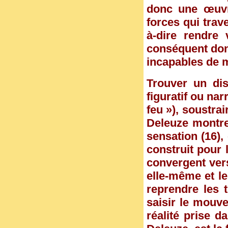
donc une œuvr
forces qui trav
à-dire rendre 
conséquent donn
incapables de 
Trouver un dis
figuratif ou nar
feu »), soustrai
Deleuze montre
sensation (16),
construit pour 
convergent vers
elle-même et le
reprendre les 
saisir le mouv
réalité prise 