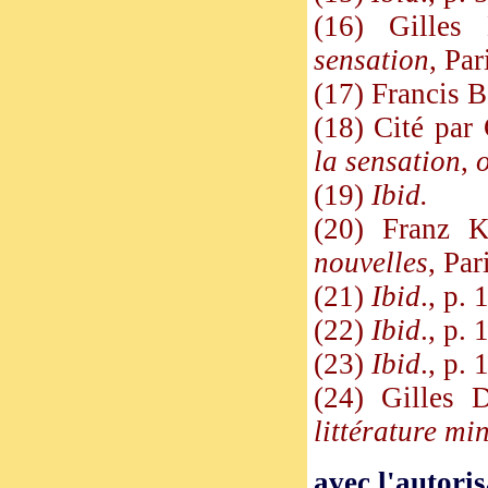
(16) Gilles
sensation
, Par
(17) Francis 
(18) Cité par
la sensation
,
o
(19)
Ibid.
(20) Franz 
nouvelles
, Pa
(21)
Ibid
., p. 
(22)
Ibid
., p. 
(23)
Ibid
., p. 
(24) Gilles 
littérature mi
avec l'autori