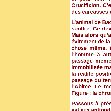
Crucifixion. C
des carcasses e
L’animal de Ba
souffre. Ce dev
Mais alors qu’
évitement de la
chose même, ic
l’homme à aut
passage même 
immobilisée ma
la réalité posit
passage du tem
l’Abîme. Le mo
Figure : la chr
Passons à prés
est aux antipode