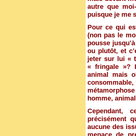
autre que moi
puisque je me s
Pour ce qui es
(non pas le moi
pousse jusqu’à m
ou plutôt, et c
jeter sur lui 
« fringale »?
animal mais ob
consommable, vi
métamorphose p
homme, animal,
Cependant, c
précisément qu
aucune des issu
menace de pre