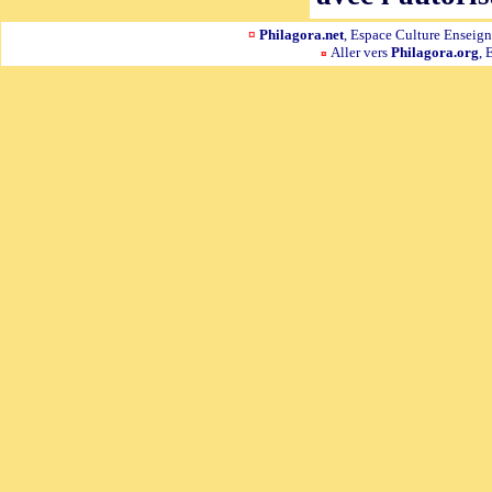
¤
Philagora.net
, Espace Culture Ensei
Aller vers
Philagora.org
, 
¤