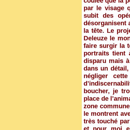
coulée que la p
par le visage 
subit des opé
désorganisent a
la tête. Le pro
Deleuze le mon
faire surgir la
portraits tien
disparu mais à
dans un détail,
négliger cet
d’indiscernabil
boucher, je tr
place de l’anima
zone commune d
le montrent ave
très touché par
et pour moi el