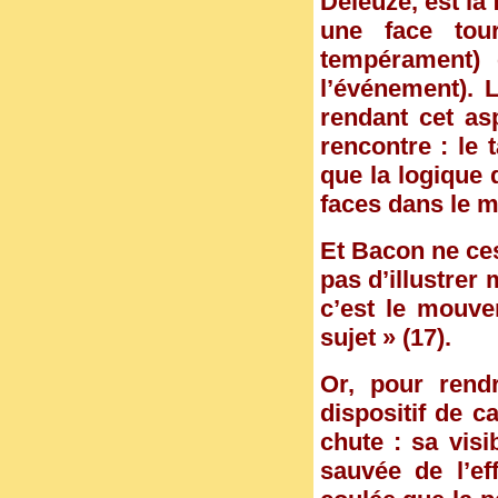
Deleuze, est la
une face tou
tempérament) e
l’événement). L
rendant cet as
rencontre : le 
que la logique 
faces dans le 
Et Bacon ne ces
pas d’illustrer
c’est le mouv
sujet » (17).
Or, pour rend
dispositif de c
chute : sa visi
sauvée de l’ef