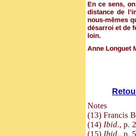
En ce sens, on
distance de l’
nous-mêmes qui
désarroi et de 
loin.
Anne Longuet 
Retour
Notes
(13) Francis 
(14)
Ibid
., p. 
(15)
Ibid
., p. 