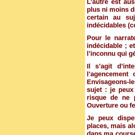
L’autre est au
plus ni moins 
certain au su
indécidables (co
Pour le narrat
indécidable ; e
l’inconnu qui gé
Il s’agit d’in
l’agencement o
Envisageons-le
sujet : je peux
risque de ne 
Ouverture ou f
Je peux dispe
places, mais a
dans ma course