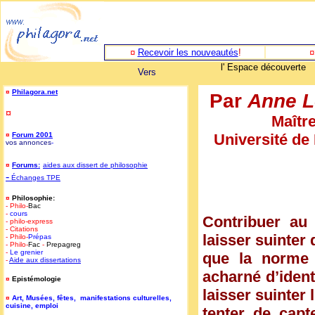
¤
Recevoir les nouveautés
!
l' Espace découverte
Vers
¤
Philagora.net
Par
Anne L
¤
Maîtr
¤
Forum 2001
Université de P
vos annonces
-
¤
Forums:
aides aux dissert de philosophie
-
Échanges TPE
¤
Philosophie:
- Philo-
Bac
-
cours
Contribuer au 
- philo-express
- Citations
laisser suinter
- Philo-
Prépas
- Philo-
Fac
-
Prepagreg
-
Le grenier
que la norme 
-
Aide aux dissertations
acharné d’ident
¤
Epistémologie
laisser suinter 
¤
Art, Musées, fêtes, manifestations culturelles,
cuisine, emploi
tenter de capt