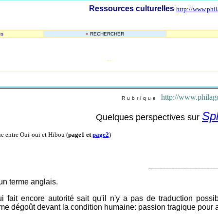
Ressources culturelles
http://www.phil
és
¤
RECHERCHER
-
-
_______________________________________________________
http://www.philago
Rubrique
Sp
Quelques perspectives sur
e entre Oui-oui et Hibou (
page1 et
page2
)
_______________________
un terme anglais.
i fait encore autorité sait qu'il n'y a pas de traduction poss
e dégoût devant la condition humaine: passion tragique pour ai