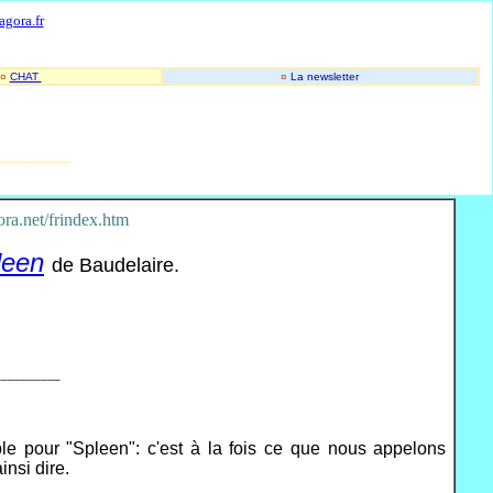
-
-
agora.fr
¤
CHAT
¤
La newsletter
________
ra.net/frindex.htm
leen
de Baudelaire.
__________
ible pour "Spleen": c'est à la fois ce que nous appelons
nsi dire.