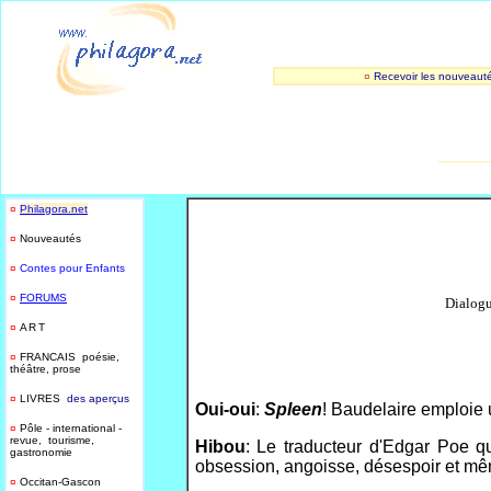
¤
Recevoir les nouveaut
_______
¤
Philagora.net
¤
Nouveautés
¤
Contes pour Enfants
¤
FORUMS
Dialogu
¤
ART
¤
FRANCAIS poésie,
théâtre, prose
¤
LIVRES
des aperçus
Oui-oui
:
Spleen
! Baudelaire emploie 
¤
Pôle - international -
revue, tourisme,
Hibou
: Le traducteur d'Edgar Poe qu
gastronomie
obsession, angoisse, désespoir et mêm
¤
Occitan-Gascon