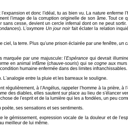
it l'expansion et donc l'idéal, tu as bien vu. La nature enferme 
lement l'image de la corruption originelle de son âme. Tout ce qu
er sans cesse, devient un cercle infernal dont on ne peut sortir.
ondances
). L'oxymore
Un jour noir
fait éclater la relation inqui
e ciel, la terre. Plus qu'une prison éclairée par une fenêtre,
un c
urs marquée par une majuscule: l'
Espérance
qui devrait illumin
forme en animal infâme (
chauve-souris
) qui se
cogne
aux murs 
condition humaine enfermée dans des limites infranchissables.
. L'analogie entre la pluie et les barreaux le souligne.
t régulièrement, à l'Angélus, rappeler l'homme à la prière, à l'é
mme des diables, elles sautent sur place au lieu de s'élancer ver
 chose de l'esprit et de la lumière qui les a fondées, un peu com
du poète, ses sensations et ses sentiments.
ète le gémissement, expression vocale de la douleur et de l'espé
 au meilleur de lui même.