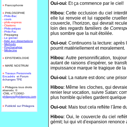
Oui-oui
: Et ça commence par le ciel!
¤
Francophonie
Hibou
: Cette occlusion du ciel interd
¤
PHILOSOPHIE
-
Philo-Bac
elle lui renvoie et lui rappelle cruel
-
cours
- philo-express
couvercle, l'horizon, qui devrait recul
- Citations
loin des
regards familiers
de
Corresp
-
Philo-prépas
-
Philo-Fac
plus sombre que la nuit étoilée.
-
Prepagreg
-
Le grenier
-
Aide aux dissertations
Oui-oui
: Continuons la lecture: après l
-
Methodo
-
Psychanalyse
pourrit matériellement et moralement.
-
Médecine
Hibou
: Autre personnification, toujo
¤
EPISTEMOLOGIE
autant de raisons d'espérer, se trans
¤
MARE NOSTRUM
impuissance marque le tragique de la 
¤
T
ravaux Personnels
Encadrés
et Forum
Oui-oui
: La nature est donc une prison
échanges TPE
Hibou
: Même les cloches, qui devraien
¤
Philagora tous droits
réservés. ©
renier leur vocation, suivre Satan: co
-CNIL n°713062-
philagora@philagora.com
plus horrible qu'elles gardent quelque
¤
Publicité sur Philagora
Oui-oui
: Mais tout cela reflète l'âme 
-
Hibou
: Oui, le couvercle du ciel refl
gémit; lui qui vit d'expansion renonce