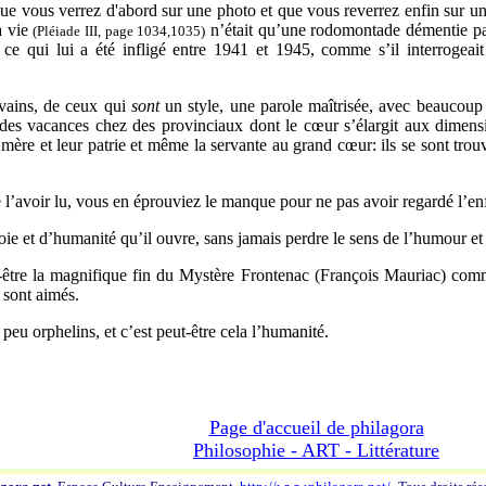
que vous verrez d'abord sur une photo et que vous reverrez enfin sur un
a vie
n’était qu’une rodomontade démentie par
(Pléiade III, page 1034,1035)
e qui lui a été infligé entre 1941 et 1945, comme s’il interrogeai
vains, de ceux qui
sont
un style, une parole maîtrisée, avec beaucoup d
ndes vacances chez des provinciaux dont le cœur s’élargit aux dimens
 mère et leur patrie et même la servante au grand cœur: ils se sont tro
 l’avoir lu, vous en éprouviez le manque pour ne pas avoir regardé l’en
e et d’humanité qu’il ouvre, sans jamais perdre le sens de l’humour et 
tre la magnifique fin du Mystère Frontenac (François Mauriac) comme
e sont aimés.
peu orphelins, et c’est peut-être cela l’humanité.
Page d'accueil de philagora
Philosophie - ART - Littérature