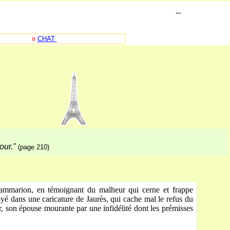
-
-
¤
CHAT
our."
(page 210)
lammarion, en témoignant du malheur qui cerne et frappe
é dans une caricature de Jaurès, qui cache mal le refus du
er, son épouse mourante par une infidélité dont les prémisses