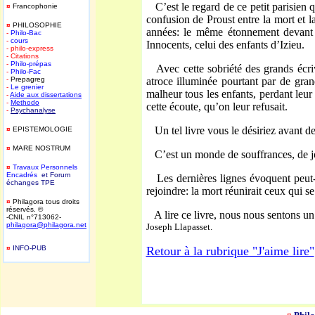
C’est le regard de ce petit parisien 
¤
Francophonie
confusion de Proust entre la mort et l
¤
PHILOSOPHIE
années: le même étonnement devant c
-
Philo-Bac
-
cours
Innocents, celui des enfants d’Izieu.
- philo-express
- Citations
-
Philo-prépas
Avec cette sobriété des grands écri
-
Philo-Fac
-
Prepagreg
atroce illuminée pourtant par de gra
-
Le grenier
malheur tous les enfants, perdant leur
-
Aide aux dissertations
-
Methodo
cette écoute, qu’on leur refusait.
-
Psychanalyse
Un tel livre vous le désiriez avant de
¤
EPISTEMOLOGIE
¤
MARE NOSTRUM
C’est un monde de souffrances, de joi
¤
T
ravaux Personnels
Encadrés
et Forum
Les dernières lignes évoquent peut-ê
é
changes TPE
rejoindre: la mort réunirait ceux qui s
¤
Philagora tous droits
réservés. ©
A lire ce livre, nous nous sentons un 
-CNIL n°713062-
philagora@philagora.net
Joseph Llapasset.
¤
INFO-PUB
Retour à la rubrique "J'aime lire"
-