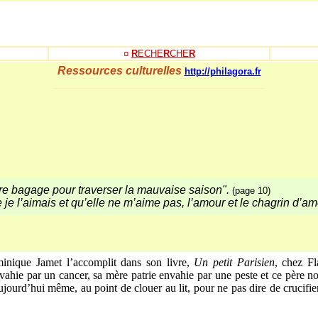
¤
R
ECHE
R
CHE
R
Ressources culturelles
http://philagora.fr
_____________________________________
 bagage pour traverser la mauvaise saison".
(page 10)
e l’aimais et qu’elle ne m’aime pas, l’amour et le chagrin d’am
inique Jamet l’accomplit dans son livre,
Un petit Parisien
, chez F
ie par un cancer, sa mère patrie envahie par une peste et ce père noy
aujourd’hui même, au point de clouer au lit, pour ne pas dire de crucifi