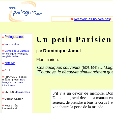
¤
Recevoir les nouveautés
!
Philagora.net
Un petit Parisien
¤
¤
Nouveautés
Dominique Jamet
par
¤
Contes pour Enfants
en musique. Français,
Anglais, Italien
Flammarion.
¤
FORUMS
Ces quelques souvenirs
…Maigre
(1926-1941)
¤
ART
"Foudroyé, je découvre simultanément que j
¤
FRANCAIS poésie,
théâtre, prose
Bac
français, parcours
initiatiques
¤
LIVRES
des aperçus
S’il y a un devoir de mémoire, Dom
Dominique, seul devant sa maman envah
¤
Occitan-Gascon
sérieux, de prendre à bras le corps l’
¤
Revue Pôle-
vont battre la porte de la malade.
international