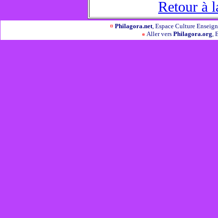
Retour à l
¤
Philagora.net
, Espace Culture Ensei
Aller vers
Philagora.org
, 
¤