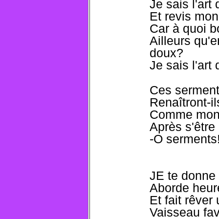
Je sais l'ar
Et revis mon
Car à quoi b
Ailleurs qu'
doux?
Je sais l'ar
Ces serments
Renaîtront-il
Comme monten
Après s'être
-O serments!
JE te donne 
Aborde heur
Et fait rêver
Vaisseau fav