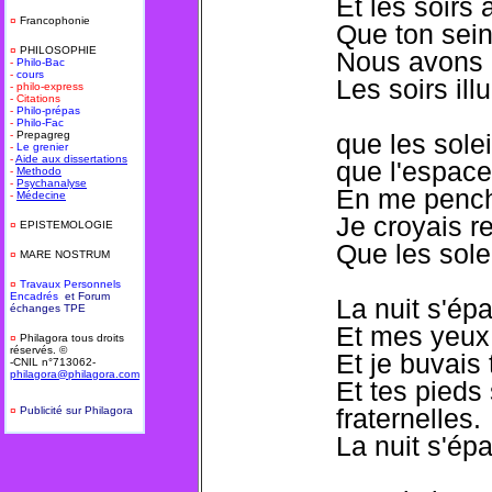
Et les soirs
¤
Francophonie
Que ton sein
¤
PHILOSOPHIE
Nous avons 
-
Philo-Bac
-
cours
Les soirs il
- philo-express
- Citations
-
Philo-prépas
-
Philo-Fac
-
Prepagreg
que les sole
-
Le grenier
-
Aide aux dissertations
que l'espace
-
Methodo
-
Psychanalyse
En me pencha
-
Médecine
Je croyais r
¤
EPISTEMOLOGIE
Que les sole
¤
MARE NOSTRUM
¤
T
ravaux Personnels
Encadrés
et Forum
La nuit s'épa
échanges TPE
Et mes yeux 
¤
Philagora tous droits
réservés. ©
Et je buvais 
-CNIL n°713062-
philagora@philagora.com
Et tes pied
fraternelles.
¤
Publicité sur Philagora
-
La nuit s'épa