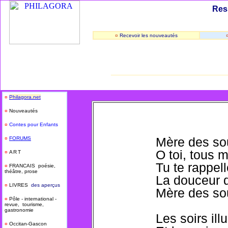
Res
¤
Recevoir les nouveautés
_____________________________
¤
Philagora.net
¤
Nouveautés
¤
Contes pour Enfants
Mère des sou
¤
FORUMS
O toi, tous m
¤
ART
Tu te rappel
¤
FRANCAIS poésie,
théâtre, prose
La douceur d
¤
LIVRES
des aperçus
Mère des sou
¤
Pôle - international -
revue, tourisme,
gastronomie
Les soirs il
¤
Occitan-Gascon