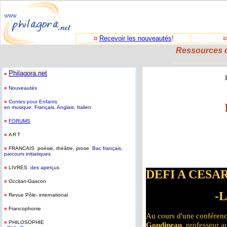
¤
Recevoir les nouveautés
!
Ressources c
_____________
Philagora.net
¤
¤
Nouveautés
¤
Contes pour Enfants
en musique. Français, Anglais, Italien
¤
FORUMS
¤
ART
¤
FRANCAIS poésie, théâtre, prose
Bac français,
parcours initiatiques
¤
LIVRES
des aperçus
DEFI A CESAR
¤
Occitan-Gascon
-L
¤
Revue Pôle- international
¤
Francophonie
Au cours d'une conféren
¤
PHILOSOPHIE
Goudineau
, professeur a