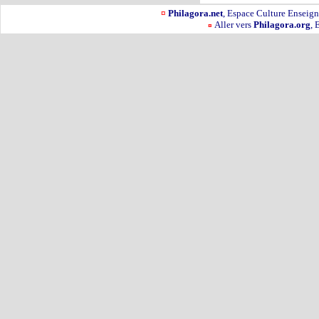
¤
Philagora.net
, Espace Culture Ensei
Aller vers
Philagora.org
, 
¤