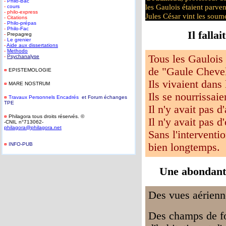
-
Philo-Bac
les Gaulois étaient parven
-
cours
- philo-express
Jules César vint les soume
- Citations
-
Philo-prépas
-
Philo-Fac
Il falla
-
Prepagreg
-
Le grenier
-
Aide aux dissertations
-
Methodo
Tous les Gaulois
-
Psychanalyse
de "Gaule Chevel
¤
EPISTEMOLOGIE
Ils vivaient dans 
¤
MARE NOSTRUM
Ils se nourrissaie
¤
T
ravaux Personnels Encadrés
et Forum
é
changes
TPE
Il n'y avait pas d'
¤
Philagora tous droits réservés. ©
Il n'y avait pas d
-CNIL n°713062-
philagora@philagora.net
Sans l'interventi
¤
INFO-PUB
bien longtemps.
-
Une abondante
Des vues aérienne
Des champs de fou