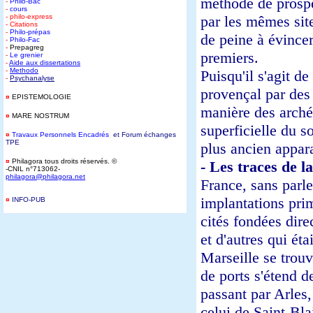
méthode de prospec
-
Philo-Bac
-
cours
- philo-express
par les mêmes site
- Citations
-
Philo-prépas
de peine à évincer 
-
Philo-Fac
-
Prepagreg
premiers.
-
Le grenier
-
Aide aux dissertations
-
Methodo
Puisqu'il s'agit de
-
Psychanalyse
provençal par des 
¤
EPISTEMOLOGIE
manière des arché
¤
MARE NOSTRUM
superficielle du s
¤
T
ravaux Personnels Encadrés
et Forum
é
changes
TPE
plus ancien appar
¤
Philagora tous droits réservés. ©
- Les traces de la
-CNIL n°713062-
philagora@philagora.net
France, sans parler
implantations prim
¤
INFO-PUB
-
cités fondées dir
et d'autres qui ét
Marseille se trouv
de ports s'étend d
passant par Arles
celui de Saint-Bla