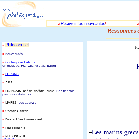
¤
Recevoir les nouveautés
!
Ressources c
_____________
Philagora.net
¤
Ru
¤
Nouveautés
¤
Contes pour Enfants
en musique. Français, Anglais, Italien
¤
FORUMS
¤
ART
¤
FRANCAIS poésie, théâtre, prose
Bac français,
parcours initiatiques
¤
LIVRES
des aperçus
¤
Occitan-Gascon
¤
Revue Pôle- international
¤
Francophonie
-
Les marins grecs 
¤
PHILOSOPHIE