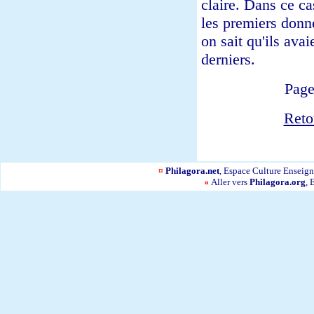
claire. Dans ce ca
les premiers donné
on sait qu'ils ava
derniers.
Page
Reto
¤
Philagora.net
, Espace Culture Ensei
Aller vers
Philagora.org
, 
¤