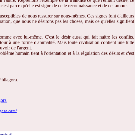
ar l'autre. Reprenons l'exemple de la friandise ce que l'enfant désire, ce
, c'est parce qu'elle est signe de cette reconnaissance et de cet amour.
usceptibles de nous rassurer sur nous-mêmes. Ces signes font d'ailleurs
ration, que nous ne désirons pas les choses, mais ce qu'elles signifient
me avec lui-même. C'est le désir aussi qui fait naître les conflits.
etour à une forme d'animalité. Mais toute civilisation contient une lutte
voir de l'argent.
roblème humain tient à l'orientation et à la régulation des désirs et c'est
Philagora.
gora
agora.com/
ervés.
©