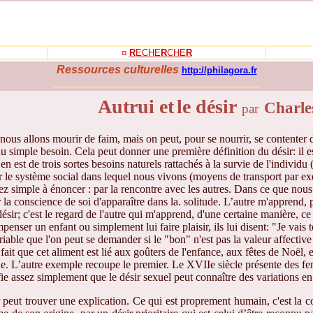
¤
R
ECHE
R
CHE
R
Ressources culturelles
http://philagora.fr
_____________________________________
Autrui et
le désir
Charle
par
s allons mourir de faim, mais on peut, pour se nourrir, se contenter de
u simple besoin. Cela peut donner une première définition du désir: il es
 est de trois sortes besoins naturels rattachés à la survie de l'individu 
 par le système social dans lequel nous vivons (moyens de transport par e
 simple à énoncer : par la rencontre avec les autres.
Dans ce que nous 
 la conscience de soi d'apparaître dans la. solitude. L’autre m'apprend, 
désir; c'est le regard de l'autre qui m'apprend, d'une certaine manière, c
enser un enfant ou simplement lui faire plaisir, ils lui disent: "Je vai
riable que l'on peut se demander si le "bon" n'est pas la valeur affectiv
it que cet aliment est lié aux goûters de l'enfance, aux fêtes de Noël, e
le. L’autre exemple recoupe le premier. Le XVIIe siècle présente des fe
nifie assez simplement que le désir sexuel peut connaître des variations
 peut trouver une explication. Ce qui est proprement humain, c'est la co