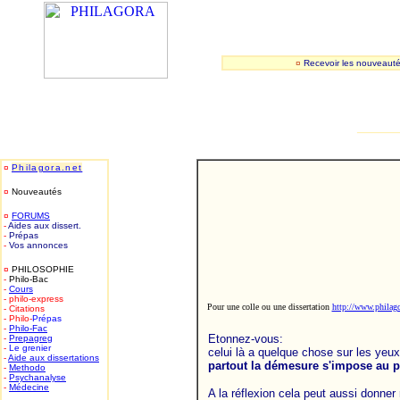
¤
Recevoir les nouveaut
_______
¤
Philagora.net
¤
Nouveautés
¤
FORUMS
-
Aides aux dissert.
-
Prépas
-
Vos annonces
¤
PHILOSOPHIE
-
Philo-Bac
-
Cours
- philo-express
Pour une colle ou une dissertation
http://www.philagor
- Citations
- Philo-
Prépas
-
Philo-
Fac
Etonnez-vous:
-
Prepagreg
-
Le grenier
celui là a quelque chose sur les yeu
-
Aide aux dissertations
partout la démesure s'impose au p
-
Methodo
-
Psychanalyse
-
Médecine
A la réflexion cela peut aussi donner r