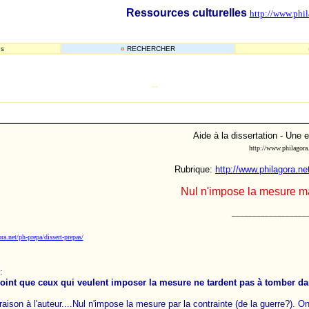
Ressources culturelles
http://www.phil
és
¤
RECHERCHER
-
-
_______________________________________________________
Aide à la dissertation - Une
http://www.philagora
Rubrique:
http://www.philagora.n
Nul n'impose la mesure ma
__________________
a.net/ph-prepa/dissert-prepas/
x:
oint que ceux qui veulent imposer la mesure ne tardent pas à tomber da
aison à l'auteur....Nul n'impose la mesure par la contrainte (de la guerre?). On n