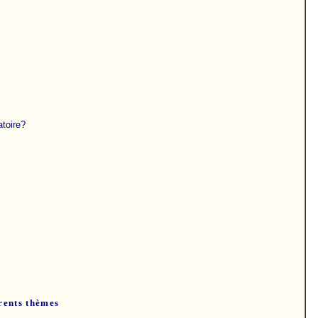
atoire?
érents thèmes