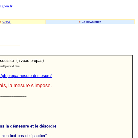
-
-
agora.fr
¤
CHAT
¤
La newsletter
________
 esquisse (niveau prépas)
.net/prepaid.htm
et/ph-prepa/mesure-demesure/
is, la mesure s'impose.
_______________
ns la démesure et le désordre
!
'en finit pas de "pacifier"....