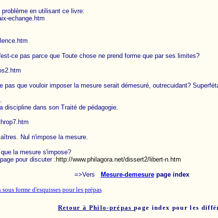
roblème en utilisant ce livre:
.aix-echange.htm
olence.htm
'est-ce pas parce que Toute chose ne prend forme que par ses limites?
gos2.htm
ce pas que vouloir imposer la mesure serait démesuré, outrecuidant? Superfét
.
a discipline dans son Traité de pédagogie.
nthrop7.htm
 maîtres. Nul n'impose la mesure.
r que la mesure s'impose?
 page pour discuter
:
http://www.philagora.net/dissert2/libert-n.htm
=>Vers
Mesure-demesure
page index
 sous forme d'esquisses pour les prépas
Retour à Philo-prépas
page index pour les diff