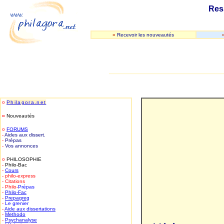
Res
¤
Recevoir les nouveautés
_____________________________
-
¤
Philagora.net
¤
Nouveautés
¤
FORUMS
-
Aides aux dissert.
-
Prépas
-
Vos annonces
¤
PHILOSOPHIE
-
Philo-Bac
-
Cours
- philo-express
- Citations
- Philo-
Prépas
-
Philo-
Fac
-
Prepagreg
-
Le grenier
-
Aide aux dissertations
-
Methodo
-
Psychanalyse