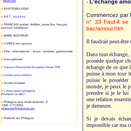
L'échange amo
-
-
Médecine
¤
EPISTEMOLOGIE
Commencez par l
¤
ART, musées
n° 33 Faut-il se
¤
FRANCAIS poésie, théâtre, prose
Bac français,
bac/amour.htm
parcours initiatiques
¤
MARE NOSTRUM
Il faudrait peut-être
¤
LIVRES
des aperçus
¤
Pôle - international - revue, tourisme, gastronomie
Dans tout échange,
¤
Francophonie
possède quelque cho
échange de ce que l'
¤
T
ravaux Personnels Encadrés
Forum TPE
puisse à mon tour le
¤
Contes pour enfants
puisse le posséder 
¤
Occitan-Catalan
monde, je peux le pre
¤
L'Association philagora
prendre si je le lui
Pourquoi ce site?
une relation essenti
¤
Philagora tous droits réservés. ©
je demeure.
-CNIL n°713062-
philagora@philagora.net
Si je devais échan
¤
Publicité sur Philagora
-
impossible car ma cu