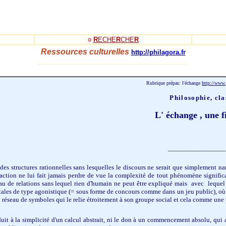
¤
R
ECHE
R
CHE
R
Ressources culturelles
http://philagora.fr
_____________________________________
-
Rubrique prépas: l'échange
http://www.
Philosophie, cla
L' échange , une f
___________________
s structures rationnelles sans lesquelles le discours ne serait que simplement nar
raction ne lui fait jamais perdre de vue la complexité de tout phénomène significa
u de relations sans lequel rien d'humain ne peut être expliqué mais avec lequel r
ales de type agonistique (= sous forme de concours comme dans un jeu public), où la 
 réseau de symboles qui le relie étroitement à son groupe social et cela comme une 
it à la simplicité d'un calcul abstrait, ni le don à un commencement absolu, qui a 