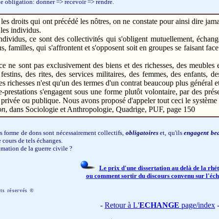
ple obligation: donner => recevoir => rendre.
es droits qui ont précédé les nôtres, on ne constate pour ainsi dire jam
les individus.
dividus, ce sont des collectivités qui s'obligent mutuellement, échang
, familles, qui s'affrontent et s'opposent soit en groupes se faisant face 
 ce ne sont pas exclusivement des biens et des richesses, des meuble
 festins, des rites, des services militaires, des femmes, des enfants, d
es richesses n'est qu'un des termes d'un contrat beaucoup plus général
re-prestations s'engagent sous une forme plutôt volontaire, par des pré
e privée ou publique. Nous avons proposé d'appeler tout ceci le système d
on
, dans Sociologie et Anthropologie, Quadrige, PUF, page 150
s forme de dons sont nécessairement collectifs,
obligatoires
et, qu'ils
engagent be
 cours de tels échanges.
imation de la guerre civile ?
Le prix d'une dissertation au delà de la rh
ou comment sortir du discours convenu sur l'éc
its réservés ©
-
Retour à L'
ECHANGE
page/index