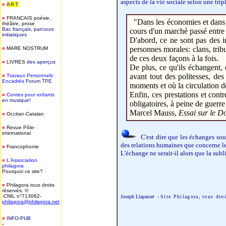
aspects de la vie sociale selon une tri
¤
ART
¤
FRANCAIS
poésie,
"Dans les économies et dans l
théâtre, prose
Bac français, parcours
cours d'un marché passé entre 
initiatiques
D'abord, ce ne sont pas des in
personnes morales: clans, tribus
¤
MARE NOSTRUM
de ces deux façons à la fois.
¤
LIVRES
des aperçus
De plus, ce qu'ils échangent,
avant tout des politesses, des
¤
T
ravaux Personnels
Encadrés
Forum TPE
moments et où la circulation d
Enfin, ces prestations et cont
¤
Contes pour enfants
en musique!
obligatoires, à peine de guerr
Marcel Mauss,
Essai sur le D
¤
Occitan-Catalan
¤
Revue Pôle-
international
C'est dire que les échanges sou
des relations humaines que concerne le
¤
Francophonie
L'échange ne serait-il alors que la subl
¤
L'Association
philagora
Pourquoi ce site?
¤
Philagora tous droits
réservés. ©
-CNIL n°713062-
Joseph Llapasset -
Site Philagora,
tous dro
philagora@philagora.net
¤
INFO-PUB
-
-