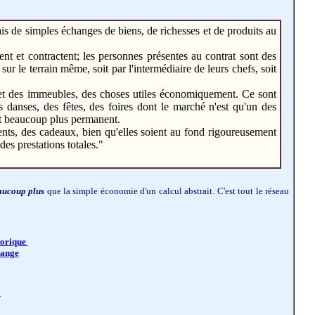
ais de simples échanges de biens, de richesses et de produits au
ent et contractent; les personnes présentes au contrat sont des
sur le terrain même, soit par l'intermédiaire de leurs chefs, soit
s et des immeubles, des choses utiles économiquement. Ce sont
es danses, des fêtes, des foires dont le marché n'est qu'un des
 et beaucoup plus permanent.
sents, des cadeaux, bien qu'elles soient au fond rigoureusement
es prestations totales.
"
aucoup plus
que la simple économie d'un calcul abstrait. C'est tout le réseau
étorique
hange
-