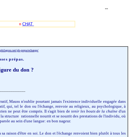
-
-
¤
CHAT
philagora.net/ph-prepa/echange/
sses prépas.
igure du don ?
______________
ratif, Mauss n'oublie pourtant jamais l'existence individuelle engagée dans
tif, qui, tel le don ou l'échange, renvoie au religieux, au psychologique, à
ien ne peut être compris. Il s'agit bien de
tenir les bouts de la chaîne
d'un
structure rationnelle nourrit et se nourrit des prestations de l'individu, où
parole au sein d'une langue: en bon nageur.
sa raison d'être en soi. Le don et l'échange renvoient bien plutôt à tous les