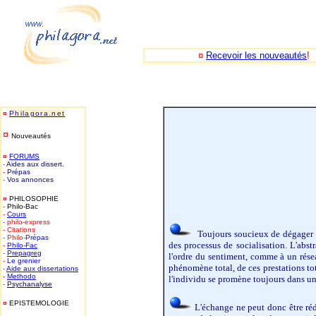
¤
Recevoir les nouveautés
!
-
¤
Philagora.net
¤
Nouveautés
¤
FORUMS
-
Aides aux dissert.
-
Prépas
-
Vos annonces
¤
PHILOSOPHIE
-
Philo-Bac
-
Cours
- philo-express
- Citations
Toujours soucieux de dégager de
- Philo-
Prépas
des processus de socialisation. L'abst
-
Philo-
Fac
-
Prepagreg
l'ordre du sentiment, comme à un résea
-
Le grenier
phénomène total, de ces prestations tot
-
Aide aux dissertations
-
Methodo
l'individu se promène toujours dans un
-
Psychanalyse
¤
EPISTEMOLOGIE
L'échange ne peut donc être rédu