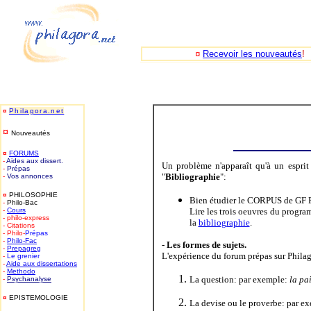
¤
Recevoir les nouveautés
!
-
¤
Philagora.net
¤
Nouveautés
¤
FORUMS
-
Aides aux dissert.
Un problème n'apparaît qu'à un esprit
-
Prépas
"
Bibliographie
":
-
Vos annonces
¤
PHILOSOPHIE
Bien étudier le CORPUS de GF 
-
Philo-Bac
-
Cours
Lire les trois oeuvres du progr
- philo-express
la
bibliographie
.
- Citations
- Philo-
Prépas
-
Philo-
Fac
- Les formes de sujets.
-
Prepagreg
L'expérience du forum prépas sur Philago
-
Le grenier
-
Aide aux dissertations
-
Methodo
La question: par exemple:
la pa
-
Psychanalyse
¤
EPISTEMOLOGIE
La devise ou le proverbe: par e