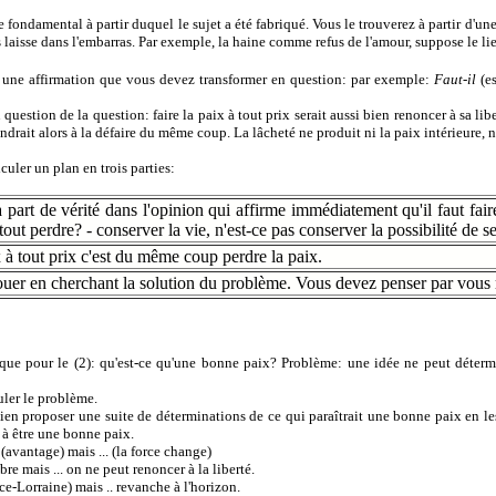
fondamental à partir duquel le sujet a été fabriqué. Vous le trouverez à partir d'un
laisse dans l'embarras. Par exemple, la haine comme refus de l'amour, suppose le lie
st une affirmation que vous devez transformer en question: par exemple:
Faut-il
(e
uestion de la question: faire la paix à tout prix serait aussi bien renoncer à sa libe
endrait alors à la défaire du même coup. La lâcheté ne produit ni la paix intérieure, n
ticuler un plan en trois parties:
a part de vérité dans l'opinion qui affirme immédiatement qu'il faut faire
tout perdre? - conserver la vie, n'est-ce pas conserver la possibilité de se
x à tout prix c'est du même coup perdre la paix.
ouer en cherchant la solution du problème. Vous devez penser par vous 
que pour le (2): qu'est-ce qu'une bonne paix? Problème: une idée ne peut déter
ler le problème.
ien proposer une suite de déterminations de ce qui paraîtrait une bonne paix en l
 à être une bonne paix.
avantage) mais ... (la force change)
e mais ... on ne peut renoncer à la liberté.
ce-Lorraine) mais .. revanche à l'horizon.