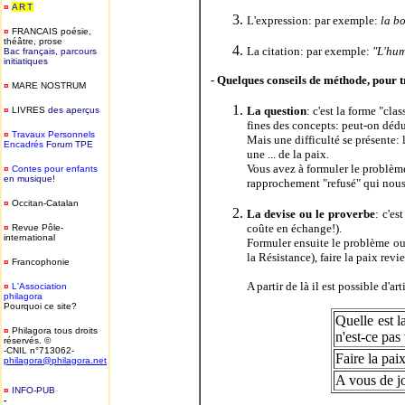
¤
ART
L'expression: par exemple:
la b
¤
FRANCAIS
poésie,
théâtre, prose
La citation: par exemple:
"L'hum
Bac français, parcours
initiatiques
- Quelques conseils de méthode, pour 
¤
MARE NOSTRUM
La question
: c'est la forme "cl
¤
LIVRES
des aperçus
fines des concepts: peut-on déd
¤
T
ravaux Personnels
Mais une difficulté se présente: 
Encadrés
Forum TPE
une ... de la paix.
Vous avez à formuler le problème 
¤
Contes pour enfants
en musique!
rapprochement "refusé" qui nous 
¤
Occitan-Catalan
La devise ou le proverbe
: c'e
coûte en échange!).
¤
Revue Pôle-
international
Formuler ensuite le problème ou q
la Résistance), faire la paix revi
¤
Francophonie
A partir de là il est possible d'ar
¤
L'Association
philagora
Pourquoi ce site?
Quelle est l
¤
Philagora tous droits
n'est-ce pas 
réservés. ©
-CNIL n°713062-
Faire la pai
philagora@philagora.net
A vous de j
¤
INFO-PUB
-
-