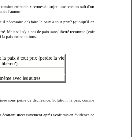
e tension entre deux termes du sujet: une tension naît d'un
n de l'amour !
st-il nécessaire de) faire la paix à tout prix? (quoiqu'il en
rté. Mais s'il n'y a pas de paix sans liberté reconnue (voir
i la paix entre nations.
 la paix à tout prix (perdre la vie
 libérer?)
même avec les autres.
minée sous peine de déchéance. Solution: la paix comme
es écartant successivement après avoir mis en évidence ce