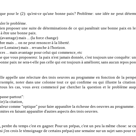
que pour le (2): qu'est-ce qu'une bonne paix? Problème: une idée ne peut déter
ler le problème.
ien proposer une suite de déterminations de ce qui paraîtrait une bonne paix en l
 à être une bonne paix.
avantage) mais ... (la force change)
e mais ... on ne peut renoncer à la liberté.
ce-Lorraine) mais .. revanche à l'horizon.
rces ... mais avantage pour celui qui commence, etc
nse que vous proposerez: la paix n'est jamais donnée, c'est toujours une conquête: un
bonne paix ne sera-t-elle pas celle qui est toujours à améliorer, sans aucun repos pos
 elle appelle une relecture des trois oeuvres au programme en fonction de la perspe
 exemple, noter dans une colonne tout ce qui confirme ou qui illustre la citation
 tous les cas, vous avez commencé par chercher la question et le problème auque
passe-partout":
ie) la citation,
valeur comme "optique" pour faire apparaître la richesse des oeuvres au programme.
mites en faisant apparaître d'autres aspects des trois oeuvres.
perdre du temps c'est en gagner. Pour un prépas, c'est un peu la même chose: se cul
 (si j'en crois le témoignage de certains prépas) une semaine sur un sujet sans pour ce