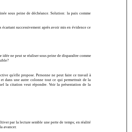
minée sous peine de déchéance. Solution: la paix comme
es écartant successivement après avoir mis en évidence ce
e idée ne peut se réaliser sous peine de disparaître comme
sible?
ctive qu'elle propose. Personne ne peut faire ce travail à
 et dans une autre colonne tout ce qui permettrait de la
l la citation veut répondre. Voir la présentation de la
tiver par la lecture semble une perte de temps; en réalité
la avancer.