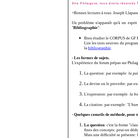
Site Philagora,
tous droits réservés
=Bonnes lectures à tous. Joseph Llapas
Un problème n'apparaît qu'à un esprit
"
Bibliographie
":
Bien étudier le CORPUS de GF 
Lire les trois oeuvres du progr
la
bibliographie
.
- Les formes de sujets.
L'expérience du forum prépas sur Philago
La question: par exemple:
la pa
La devise ou le proverbe: par e
L'expression: par exemple:
la b
La citation: par exemple:
"L'hum
- Quelques conseils de méthode, pour 
La question
: c'est la forme "cl
fines des concepts: peut-on déd
Mais une difficulté se présente: 