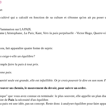
©
set
 cultivé qui a calculé en fonction de sa culture et s'étonne qu'on ait pu poser
Flammarion sur LA PAIX.
amme ( Aristophane,
La Paix;
Kant,
Vers la paix perpétuelle -
Victor Hugo,
Quatre-vi
ra, fait apparaître quatre forme de sujets:
ix exige-t-elle un équilibre?
xemple
faire la paix à tout prix.
onne paix.
anité seule est grande, elle est infaillible. Or je crois pouvoir le dire en son nom:
l
trouver un chemin, le mouvement du devoir, pour suivre un ordre.
assique" que vous avez connue en terminale: le plus souvent, elle appelle un plan dial
uire de
Paix
la nécessité d'un équilibre.
la paix est une idée, pas un concept. Reste donc à analyser équilibre pour faire app