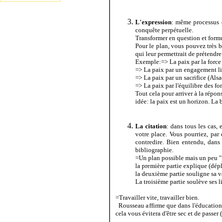
L'expression
: même processus 
conquête perpétuelle.
Transformer en question et formu
Pour le plan, vous pouvez très b
qui leur permettrait de prétendre
Exemple:=> La paix par la force (
=> La paix par un engagement libr
=> La paix par un sacrifice (Alsa
=> La paix par l'équilibre des fo
Tout cela pour arriver à la répo
idée: la paix est un horizon. La 
La citation
: dans tous les cas,
votre place. Vous pourriez, par
contredire. Bien entendu, dans
bibliographie.
=Un plan possible mais un peu "
la première partie explique (dépl
la deuxième partie souligne sa 
La troisième partie soulève ses li
=Travailler vite, travailler bien.
Rousseau affirme que dans l'éducation, 
cela vous évitera d'être sec et de passer