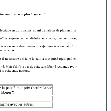
'humanité ne veut plus la guerre
."
ectique en trois parties, nourri d'analyses de plus en plus
araître ce qu'on peut en déduire: une cause, une condition,
e tension entre deux termes du sujet: une tension naît d'un
n de l'amour !
st-il nécessaire de) faire la paix à tout prix? (quoiqu'il en
rté. Mais s'il n'y a pas de paix sans liberté reconnue (voir
i la paix entre nations.
 la paix à tout prix (perdre la vie
 libérer?)
même avec les autres.