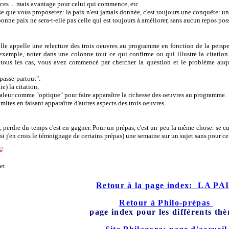
rces ... mais avantage pour celui qui commence, etc
nse que vous proposerez: la paix n'est jamais donnée, c'est toujours une conquête: un
bonne paix ne sera-t-elle pas celle qui est toujours à améliorer, sans aucun repos pos
 elle appelle une relecture des trois oeuvres au programme en fonction de la perspe
 exemple, noter dans une colonne tout ce qui confirme ou qui illustre la citation
 tous les cas, vous avez commencé par chercher la question et le problème auque
passe-partout":
ie) la citation,
valeur comme "optique" pour faire apparaître la richesse des oeuvres au programme.
mites en faisant apparaître d'autres aspects des trois oeuvres.
perdre du temps c'est en gagner. Pour un prépas, c'est un peu la même chose: se cul
 (si j'en crois le témoignage de certains prépas) une semaine sur un sujet sans pour ce
©
set
Retour à la page index: LA PA
Retour à Philo-prépas
page index pour les différents th