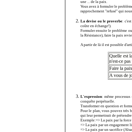
une ... de la paix.
Vous avez à formuler le problème 
rapprochement "refusé" qui nous 
La devise ou le proverbe
: c'e
coûte en échange!).
Formuler ensuite le problème ou q
la Résistance), faire la paix revi
A partir de là il est possible d'ar
Quelle est l
n'est-ce pas 
Faire la pai
A vous de j
L'expression
: même processus 
conquête perpétuelle.
Transformer en question et formu
Pour le plan, vous pouvez très b
qui leur permettrait de prétendre
Exemple:=> La paix par la force (
=> La paix par un engagement libr
=> La paix par un sacrifice (Alsa