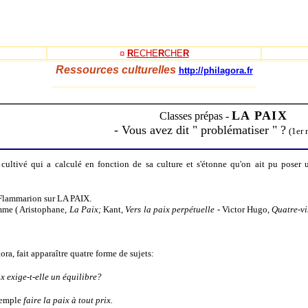
¤
R
ECHE
R
CHE
R
Ressources culturelles
http://philagora.fr
_____________________________________
-
LA PAIX
Classes prépas -
- Vous avez dit " problématiser " ?
(1er 
 cultivé qui a calculé en fonction de sa culture et s'étonne qu'on ait pu poser
Flammarion sur LA PAIX.
amme ( Aristophane,
La Paix;
Kant,
Vers la paix perpétuelle -
Victor Hugo,
Quatre-vi
ra, fait apparaître quatre forme de sujets:
ix exige-t-elle un équilibre?
xemple
faire la paix à tout prix.