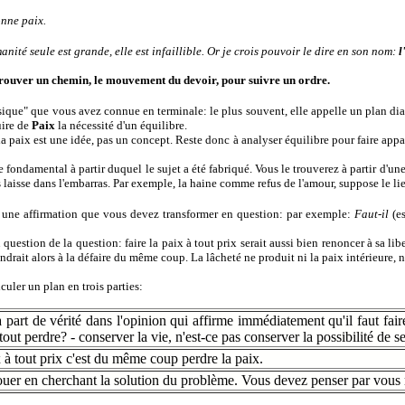
onne paix.
anité seule est grande, elle est infaillible. Or je crois pouvoir le dire en son nom:
l
trouver un chemin, le mouvement du devoir, pour suivre un ordre.
assique" que vous avez connue en terminale: le plus souvent, elle appelle un plan dial
uire de
Paix
la nécessité d'un équilibre.
la paix est une idée, pas un concept. Reste donc à analyser équilibre pour faire app
fondamental à partir duquel le sujet a été fabriqué. Vous le trouverez à partir d'un
laisse dans l'embarras. Par exemple, la haine comme refus de l'amour, suppose le lie
st une affirmation que vous devez transformer en question: par exemple:
Faut-il
(e
uestion de la question: faire la paix à tout prix serait aussi bien renoncer à sa libe
endrait alors à la défaire du même coup. La lâcheté ne produit ni la paix intérieure, n
ticuler un plan en trois parties:
a part de vérité dans l'opinion qui affirme immédiatement qu'il faut faire
tout perdre? - conserver la vie, n'est-ce pas conserver la possibilité de se
x à tout prix c'est du même coup perdre la paix.
ouer en cherchant la solution du problème. Vous devez penser par vous 