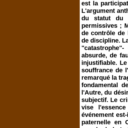
est la participa
L'argument ant
du statut du 
permissives ; M
de contrôle de
de discipline. L
"catastrophe"-
absurde, de fa
injustifiable. 
souffrance de 
remarqué la trag
fondamental de
l'Autre, du désir
subjectif. Le cr
vise l'essence
événement est-
paternelle en 