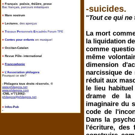
¤
Français poésie, théâtre, prose
-suicides.
Bac français, parcours initiatiques
¤
Mare nostrum
"
Tout ce qui ne 
¤
Lectures
, des aperçus
La mort comme dé
¤
T
ravaux
P
ersonnels
E
ncadrés Forum TPE
la liquidation d
¤
Contes pour enfants
en musique!
comme question 
¤
Occitan-Catalan
même volontair
¤
Revue Pôle- international
dimension d'ac
¤
Francophonie
narcissique de 
¤
L'Association philagora
Pourquoi ce site?
réduit aux masq
- Philagora tous droits réservés. ©
le lieu habitue
www.philagora.net
www.philagora.com
-CNIL n°713062-
drame de la c
philagora@philagora.net
imaginaire du su
¤
Infos-Pub
-
code de l'incon
-
Dans la psychos
l'écriture, de