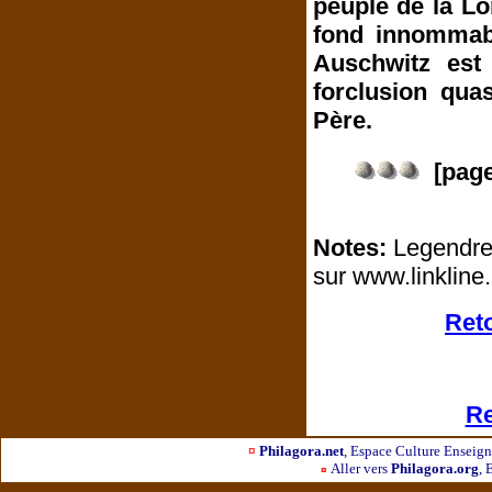
peuple de la Loi
fond innommabl
Auschwitz est
forclusion qua
Père.
[pag
Notes:
Legendre,
sur www.linkline
Reto
Re
¤
Philagora.net
, Espace Culture Ensei
Aller vers
Philagora.org
, 
¤