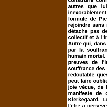
construire com
autres que lui
inexorablement
formule de Pie
rejoindre sans 
détache pas de
collectif et à l'
Autre qui, dans
par la souffra
humain mortel. 
preuves de l'
souffrance des 
redoutable ques
peut faire oubli
joie vécue, de 
manifeste de 
Kierkegaard. L
l'être à persév