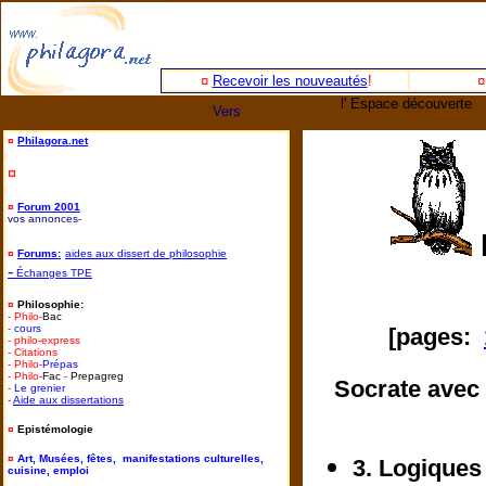
¤
Recevoir les nouveautés
!
l' Espace découverte
Vers
¤
Philagora.net
¤
¤
Forum 2001
vos annonces
-
¤
Forums:
aides aux dissert de philosophie
-
Échanges TPE
¤
Philosophie:
- Philo-
Bac
-
cours
[pages:
- philo-express
- Citations
- Philo-
Prépas
- Philo-
Fac
-
Prepagreg
Socrate avec 
-
Le grenier
-
Aide aux dissertations
¤
Epistémologie
¤
Art, Musées, fêtes, manifestations culturelles,
3. Logiques
cuisine, emploi