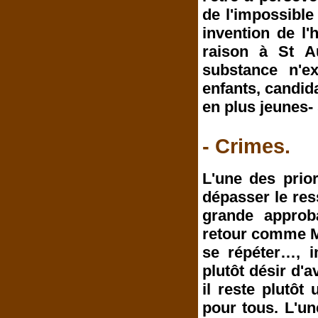
de l'impossibl
invention de l
raison à St Au
substance n'e
enfants, candid
en plus jeunes- 
- Crimes.
L'une des prio
dépasser le res
grande approba
retour comme M
se répéter…, 
plutôt désir d'
il reste plutôt
pour tous. L'un