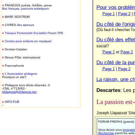
¤
FRANCAIS
poésie, théâtre, prose
Pour vos problé
Bac français, parcours initiatiques
Page 1
|
Page 2
|
¤
MARE NOSTRUM
Du côté de l'orig
¤
LIVRES
des aperçus
(Où faut-il chercher l
¤
T
ravaux Personnels Encadrés
Forum TPE
Du côté des effet
¤
Contes pour enfants
en musique!
social?
¤
Occitan-Catalan
Page 1
et
Page 2
¤
Revue Pôle- international
Du côté de la pu
¤
Francophonie
Page 1
|
Page 2
¤
L'Association philagora
Pourquoi ce site?
La raison, une c
¤
Philagora tous droits réservés. ©
-CNIL n°713062-
Descartes
: Les 
philagora@philagora.net
La passion est-e
¤
INFO-PUB
-
-
Joseph Llapasset Site
FORUM PREPAS (gratuit)
Vous devez vous
enregistr
Rechercher
parmi les aides