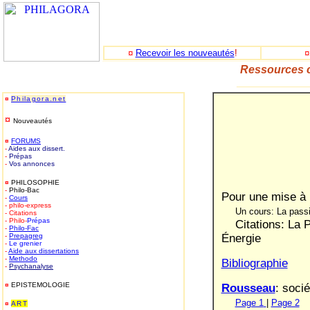
¤
Recevoir les nouveautés
!
Ressources c
_____________
¤
Philagora.net
¤
Nouveautés
¤
FORUMS
-
Aides aux dissert.
-
Prépas
-
Vos annonces
¤
PHILOSOPHIE
-
Philo-Bac
Pour une mise à 
-
Cours
- philo-express
Un cours: La pass
- Citations
- Philo-
Prépas
Citations: La 
-
Philo-
Fac
-
Prepagreg
Énergie
-
Le grenier
-
Aide aux dissertations
-
Methodo
Bibliographie
-
Psychanalyse
¤
EPISTEMOLOGIE
Rousseau
: soci
Page 1
|
Page 2
¤
ART