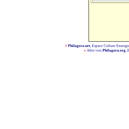
¤
Philagora.net
, Espace Culture Ensei
Aller vers
Philagora.org
, 
¤