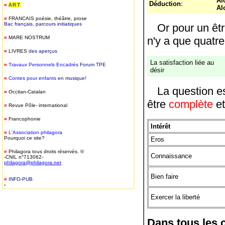
Al
Déduction
:
¤
ART
Al
¤
FRANCAIS
poésie, théâtre, prose
Bac français, parcours initiatiques
Or pour un êtr
¤
MARE NOSTRUM
n'y a que quatre
¤
LIVRES
des aperçus
La satisfaction liée au
¤
T
ravaux Personnels Encadrés
Forum TPE
désir
¤
Contes pour enfants
en musique!
La question es
¤
Occitan-Catalan
être
complète
e
¤
Revue Pôle- international
¤
Francophonie
Intérêt
¤
L'Association philagora
Pourquoi ce site?
Eros
¤
Philagora tous droits réservés. ©
Connaissance
-CNIL n°713062-
philagora@philagora.net
Bien faire
¤
INFO-PUB
-
-
Exercer la liberté
Dans tous les 