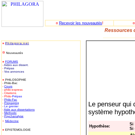
¤
Recevoir les nouveautés
!
Ressources c
_____________
¤
Philagora.net
¤
Nouveautés
¤
FORUMS
-
Aides aux dissert.
-
Prépas
-
Vos annonces
¤
PHILOSOPHIE
-
Philo-Bac
-
Cours
- philo-express
- Citations
- Philo-
Prépas
-
Philo-
Fac
Le penseur qui 
-
Prepagreg
-
Le grenier
-
Aide aux dissertations
système hypothé
-
Methodo
-
Psychanalyse
-
Médecine
Si
Hypothèse:
Si
¤
EPISTEMOLOGIE