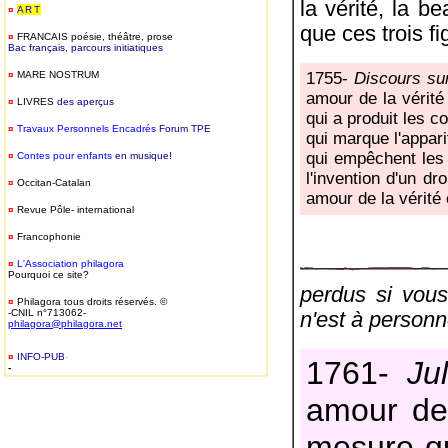
la vérité, la b
¤
ART
que ces trois f
¤
FRANCAIS
poésie, théâtre, prose
Bac français, parcours initiatiques
¤
MARE NOSTRUM
1755-
Discours sur
amour de la vérité l
¤
LIVRES
des aperçus
qui a produit les co
¤
T
ravaux Personnels Encadrés
Forum TPE
qui marque l'appari
qui empêchent les a
¤
Contes pour enfants
en musique!
l'invention d'un dro
¤
Occitan-Catalan
amour de la vérité 
¤
Revue Pôle- international
¤
Francophonie
¤
L'Association philagora
Pourquoi ce site?
perdus si vous 
¤
Philagora tous droits réservés. ©
-CNIL n°713062-
n'est à personn
philagora@philagora.net
¤
INFO-PUB
-
1761-
Ju
-
amour de 
mesure qui