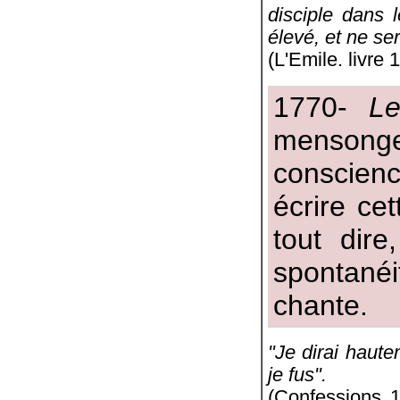
disciple dans 
élevé, et ne se
(L'Emile. livre 
1770-
Le
mensonge
conscienc
écrire cet
tout dire
spontané
chante.
"Je dirai haute
je fus".
(Confessions 1è