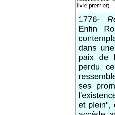
livre premier)
1776-
R
Enfin Ro
contempla
dans une 
paix de 
perdu, ce
ressemble
ses prom
l'existenc
et plein",
accède au