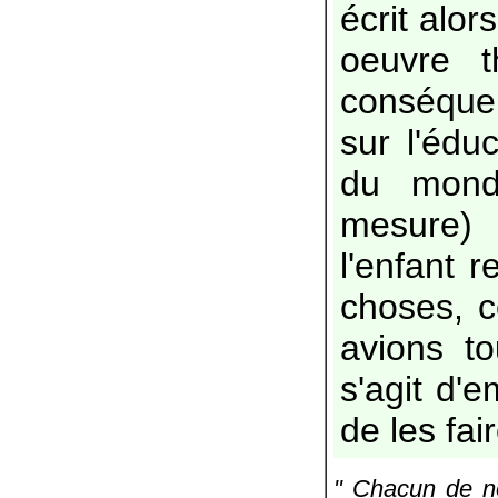
écrit alo
oeuvre t
conséquen
sur l'édu
du monde
mesure) 
l'enfant r
choses, 
avions to
s'agit d'e
de les fai
" Chacun de no