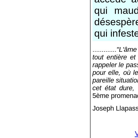
qui maud
désespère 
qui infest
.............
"L'âme
tout entière e
rappeler le pas
pour elle, où l
pareille situat
cet état dure
5ème promena
Joseph Llapass
V