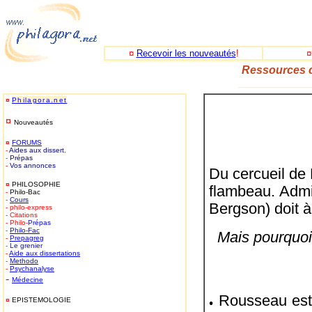
¤
Recevoir les nouveautés
!
Ressources c
_____________
¤
Philagora.net
¤
Nouveautés
¤
FORUMS
-
Aides aux dissert.
-
Prépas
-
Vos annonces
Du cercueil de
¤
PHILOSOPHIE
flambeau. Admi
-
Philo-Bac
-
Cours
Bergson) doit à
- philo-express
- Citations
- Philo-
Prépas
-
Philo-
Fac
Mais pourquoi
-
Prepagreg
-
Le grenier
-
Aide aux dissertations
-
Methodo
-
Psychanalyse
-
Médecine
Rousseau est u
¤
EPISTEMOLOGIE