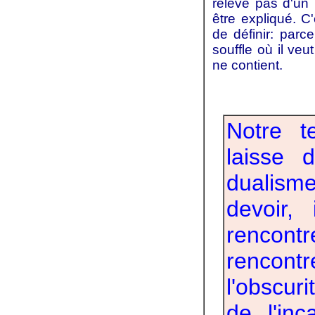
relève pas d'un
être expliqué. C'
de définir: parce
souffle où il veu
ne contient.
Notre t
laisse 
dualisme
devoir,
rencon
rencont
l'obscur
de l'in