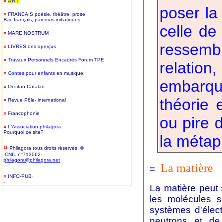
¤
ART
poser la 
¤
FRANCAIS
poésie, théâtre, prose
Bac français, parcours initiatiques
celle de
¤
MARE NOSTRUM
ressembl
¤
LIVRES
des aperçus
¤
T
ravaux Personnels Encadrés
Forum TPE
relati
¤
Contes pour enfants
en musique!
embarqu
¤
Occitan-Catalan
théorie e
¤
Revue Pôle- international
¤
Francophonie
ou pire 
¤
L'Association philagora
Pourquoi ce site?
la métap
¤
Philagora tous droits réservés. ©
-CNIL n°713062-
philagora@philagora.net
La matière
=
¤
INFO-PUB
-
-
La matière peut
les molécules 
systèmes d'élec
neutrons et de