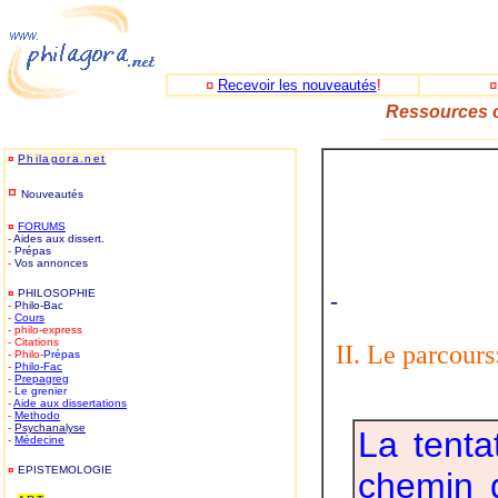
¤
Recevoir les nouveautés
!
Ressources c
_____________
¤
Philagora.net
¤
Nouveautés
¤
FORUMS
-
Aides aux dissert.
-
Prépas
-
Vos annonces
¤
PHILOSOPHIE
-
-
Philo-Bac
-
Cours
- philo-express
- Citations
II. Le parcours
- Philo-
Prépas
-
Philo-
Fac
-
Prepagreg
-
Le grenier
-
Aide aux dissertations
-
Methodo
-
Psychanalyse
La tenta
-
Médecine
¤
EPISTEMOLOGIE
chemin d