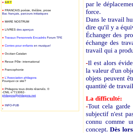
par le déplacement
¤
ART
force.
¤
FRANCAIS
poésie, théâtre, prose
Bac français, parcours initiatiques
Dans le travail hum
¤
MARE NOSTRUM
dire qu'il y a équi
¤
LIVRES
des aperçus
Échanger des prod
¤
T
ravaux Personnels Encadrés
Forum TPE
échange des trav
¤
Contes pour enfants
en musique!
travail qui a produ
¤
Occitan-Catalan
-
Il est alors évid
¤
Revue Pôle- international
la valeur d'un obj
¤
Francophonie
objets peuvent êt
¤
L'Association philagora
Pourquoi ce site?
quantité de travai
¤
Philagora tous droits réservés. ©
-CNIL n°713062-
philagora@philagora.net
La difficulté:
-
Tout cela garde 
¤
INFO-PUB
-
-
subjectif n'est pa
connu comme un 
concept.
Dès lors