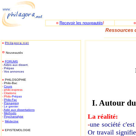
¤
Recevoir les nouveautés
!
Ressources c
_____________
¤
Philagora.net
¤
Nouveautés
¤
FORUMS
-
Aides aux dissert.
-
Prépas
-
Vos annonces
¤
PHILOSOPHIE
-
Philo-Bac
-
Cours
- philo-express
- Citations
- Philo-
Prépas
-
Philo-
Fac
I. Autour du
-
Prepagreg
-
Le grenier
-
Aide aux dissertations
-
Methodo
La réalité:
-
Psychanalyse
-
Médecine
-
une société c'est
¤
EPISTEMOLOGIE
Or travail signifi