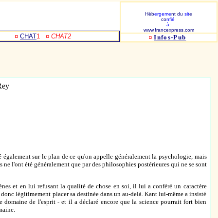
Héb
ergeme
nt du
sit
e
co
nfié
à:
www.francexpress.com
¤
CHAT
1
¤ CHAT2
¤
Infos-Pub
-Rey
 été également sur le plan de ce qu'on appelle généralement la psychologie, mais
s ne l'ont été généralement que par des philosophies postérieures qui ne se sont
et en lui refusant la qualité de chose en soi, il lui a conféré un caractère
donc légitimement placer sa destinée dans un au-delà. Kant lui-même a insisté
 domaine de l'esprit - et il a déclaré encore que la science pourrait fort bien
maine.