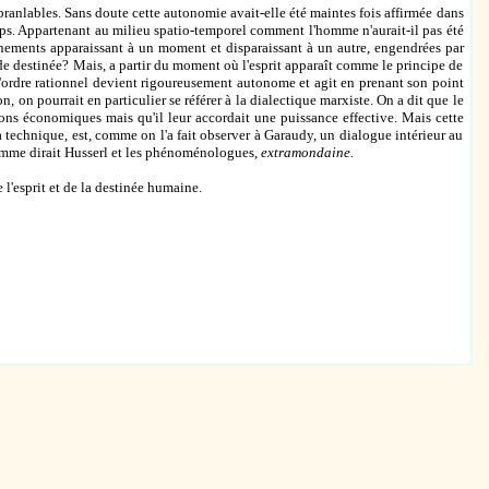
ébranlables. Sans doute cette autonomie avait-elle été maintes fois affirmée dans
emps. Appartenant au milieu spatio-temporel comment l'homme n'aurait-il pas été
nements apparaissant à un moment et disparaissant à un autre, engendrées par
 de destinée? Mais, a partir du moment où l'esprit apparaît comme le principe de
 L'ordre rationnel devient rigoureusement autonome et agit en prenant son point
, on pourrait en particulier se référer à la dialectique marxiste. On a dit que le
ns économiques mais qu'il leur accordait une puissance effective. Mais cette
la technique, est, comme on l'a fait observer à Garaudy, un dialogue intérieur au
 comme dirait Husserl et les phénoménologues,
extramondaine.
 l'esprit et de la destinée humaine.