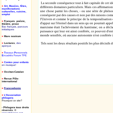
La seconde conséquence tout à fait capitale de cet idé
¤
Art, Musées, fêtes,
différents domaines particuliers. Mais ces affirmatio
manifestations
une chose parmi les choses, - ou une série de phéno
culturelles, cuisine,
emploi
conséquent par des causes et non par des raisons comme
l'Univers et comme le principe de la temporalisation 
¤
Français poésie,
d'appui sur l'éternel dans un sens qu on pourrait appel
théâtre, prose
Bac français, parcours
marxisme était l'achèvement du kantisme; on a décla
initiatiques
puissance qui leur est ainsi conférée, ce pouvoir d'en
monde sensible, où aucune autonomie n'est conférée à 
¤
Mare nostrum
Tels sont les deux résultats positifs les plus décisifs 
¤
Lectures
, des
aperçus
¤
T
ravaux
P
ersonnels
E
ncadrés Forum TPE
¤
Contes pour enfants
en musique!
¤
Occitan-Catalan
¤
Revue Pôle-
international
¤
Francophonie
¤
L'Association
philagora
Pourquoi ce site?
- Philagora tous droits
réservés. ©
www.philagora.net