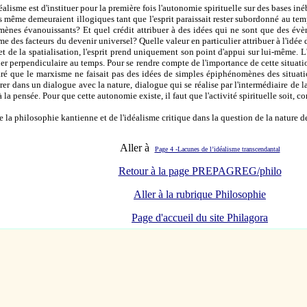
alisme est d'instituer pour la première fois l'autonomie spirituelle sur des bases in
ns même demeuraient illogiques tant que l'esprit paraissait rester subordonné au t
mènes évanouissants? Et quel crédit attribuer à des idées qui ne sont que des évè
 des facteurs du devenir universel? Quelle valeur en particulier attribuer à l'idée
et de la spatialisation, l'esprit prend uniquement son point d'appui sur lui-même.
er perpendiculaire au temps. Pour se rendre compte de l'importance de cette situation
ré que le marxisme ne faisait pas des idées de simples épiphénomènes des situatio
trer dans un dialogue avec la nature, dialogue qui se réalise par l'intermédiaire de 
la pensée. Pour que cette autonomie existe, il faut que l'activité spirituelle soit,
de la philosophie kantienne et de l'idéalisme critique dans la question de la nature de
Aller à
Page 4 -Lacunes de l’idéalisme transcendantal
Retour à la page PREPAGREG/philo
Aller à la rubrique Philosophie
Page d'accueil du site Philagora