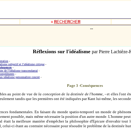
- -
¤
R
ECHE
R
CHE
R
-
-
Réflexions sur l'idéalisme
par Pierre Lachièze
ntation
-
alisme subjectif et l’idéalisme critique
-
séquences
-
es de l’idéalisme transcendantal
-
compléments
-
un idéalisme personnaliste concret
-
Page 3 -Conséquences
ables au point de vue de
la conception de la destinée de l'homme
, - et elles l'ont
Seulement tandis que les premières ont été indiquées par Kant lui-même, les seconde
nces fondamentales. En faisant du monde spatio-temporel un monde de phénomènes 
ement possible, mais même nécessaire la position d'un autre monde. L'homme peut 
al était la meilleure manière d'empêcher la philosophie d'Epicure d'envahir tout le
, celui-ci étant au contraire nécessaire pour résoudre le problème de la destinée hu