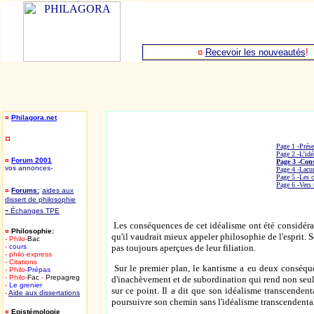
¤
Recevoir les nouveautés
!
¤
Philagora.net
¤
Page 1 -Prése
Page 2 -L’idé
¤
Forum 2001
Page 3 -Con
vos annonces
-
Page 4 -Lacun
Page 5 -Les 
Page 6 -Vers 
¤
Forums:
aides aux
dissert de philosophie
-
Échanges TPE
Les conséquences de cet idéalisme ont été considér
¤
Philosophie:
qu'il vaudrait mieux appeler philosophie de l'esprit. 
- Philo-
Bac
-
cours
pas toujours aperçues de leur filiation.
- philo-express
- Citations
Sur le premier plan, le kantisme a eu deux conséque
- Philo-
Prépas
- Philo-
Fac
-
Prepagreg
d'inachèvement et de subordination qui rend non seul
-
Le grenier
sur ce point. Il a dit que son idéalisme transcendent
-
Aide aux dissertations
poursuivre son chemin sans l'idéalisme transcendental
¤
Epistémologie