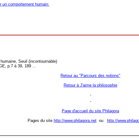
er un comportement humain:
 humaine, Seuil (incontournable)
E, p.7 à 39, 189 ...
Retour au "Parcours des notions"
Retour à J'aime la philosophie
-
-
Page d'accueil du site Philagora
Pages du site
http://www.philagora.net
ou
http://www.philag