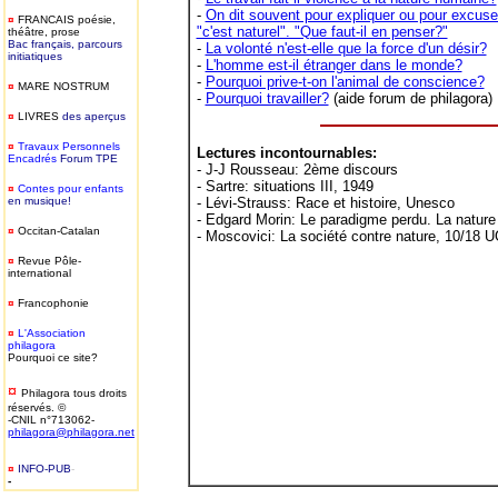
-
On dit souvent pour expliquer ou pour excus
¤
FRANCAIS
poésie,
"c'est naturel". "Que faut-il en penser?"
théâtre, prose
Bac français, parcours
-
La volonté n'est-elle que la force d'un désir?
initiatiques
-
L'homme est-il étranger dans le monde?
-
Pourquoi prive-t-on l'animal de conscience?
¤
MARE NOSTRUM
-
Pourquoi travailler?
(aide forum de philagora)
¤
LIVRES
des aperçus
¤
T
ravaux Personnels
Lectures incontournables:
Encadrés
Forum TPE
- J-J Rousseau: 2ème discours
- Sartre: situations III, 1949
¤
Contes pour enfants
en musique!
- Lévi-Strauss: Race et histoire, Unesco
- Edgard Morin: Le paradigme perdu. La nature
¤
Occitan-Catalan
- Moscovici: La société contre nature, 10/18 UG
¤
Revue Pôle-
international
¤
Francophonie
¤
L'Association
philagora
Pourquoi ce site?
¤
Philagora tous droits
réservés. ©
-CNIL n°713062-
philagora@philagora.net
¤
INFO-PUB
-
-