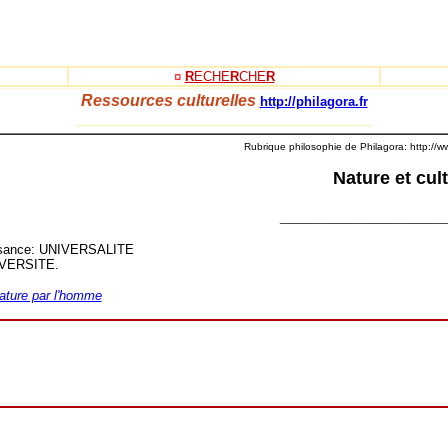
¤
R
ECHE
R
CHE
R
Ressources culturelles
http://philagora.fr
_____________________________________
Rubrique philosophie de Philagora: http://w
Nature et cul
________________
naissance: UNIVERSALITE
DIVERSITE.
nature par l'homme