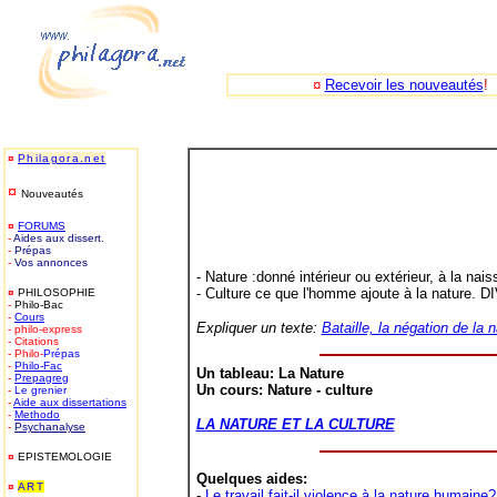
¤
Recevoir les nouveautés
!
¤
Philagora.net
¤
Nouveautés
¤
FORUMS
-
Aides aux dissert.
-
Prépas
-
Vos annonces
- Nature :donné intérieur ou extérieur, à la 
- Culture ce que l'homme ajoute à la nature. 
¤
PHILOSOPHIE
-
Philo-Bac
-
Cours
Expliquer un texte:
Bataille, la négation de la 
- philo-express
- Citations
- Philo-
Prépas
-
Philo-
Fac
Un tableau: La Nature
-
Prepagreg
Un cours: Nature - culture
-
Le grenier
-
Aide aux dissertations
-
Methodo
LA NATURE ET LA CULTURE
-
Psychanalyse
¤
EPISTEMOLOGIE
Quelques aides:
¤
ART
-
Le travail fait-il violence à la nature humaine?