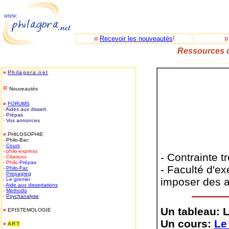
¤
Recevoir les nouveautés
!
Ressources c
_____________
¤
Philagora.net
¤
Nouveautés
¤
FORUMS
-
Aides aux dissert.
-
Prépas
-
Vos annonces
¤
PHILOSOPHIE
-
Philo-Bac
-
Cours
- philo-express
- Contrainte t
- Citations
- Philo-
Prépas
- Faculté d'e
-
Philo-
Fac
-
Prepagreg
imposer des ac
-
Le grenier
-
Aide aux dissertations
-
Methodo
-
Psychanalyse
Un tableau: 
¤
EPISTEMOLOGIE
Un cours:
Le
¤
ART