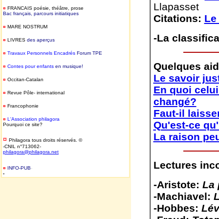
Llapasset
¤
FRANCAIS
poésie, théâtre, prose
Bac français, parcours initiatiques
Citations:
Le
¤
MARE NOSTRUM
-La classific
¤
LIVRES
des aperçus
¤
T
ravaux Personnels Encadrés
Forum TPE
Quelques ai
¤
Contes pour enfants
en musique!
Le savoir just
¤
Occitan-Catalan
En quoi celui
¤
Revue Pôle- international
changé?
¤
Francophonie
Faut-il laiss
¤
L'Association philagora
Qu'est-ce qu
Pourquoi ce site?
La raison peut
¤
Philagora tous droits réservés. ©
-CNIL n°713062-
philagora@philagora.net
Lectures inc
¤
INFO-PUB
-
-
-Aristote:
La 
-Machiavel:
L
-Hobbes:
Lév