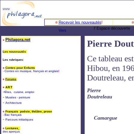
¤
Recevoir les nouveautés
!
l' Espace découverte
Vers
Philagora.net
¤
Pierre Dout
Les nouveautés
Ce tableau es
Les rubriques:
Hibou, en 19
¤
Contes pour Enfants
-
Contes en musique, français et anglais
!
Doutreleau, e
¤
Forums
¤
ART
Pierre
-
fêtes, cuisine, emploi
Doutreleau
-
Musées - peinture
-
Architecture
¤
Français poésie, théâtre, prose
-
B
ac français
Camargue
-
P
arcours initiatiques
¤
Lectures
des aperçus