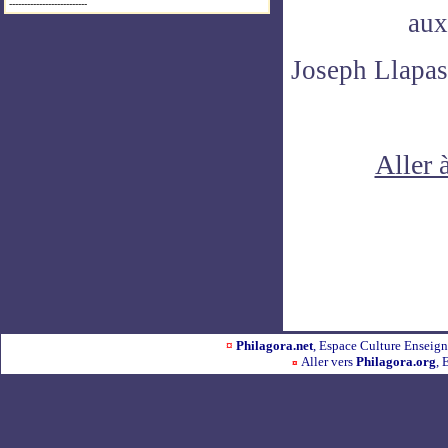
--------------------------
aux
Joseph Llapas
Aller 
¤
Philagora.net
, Espace Culture Ensei
Aller vers
Philagora.org
, 
¤