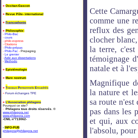
¤
Occitan-Gascon
Cette Camargue
¤
Revue Pôle- international
comme une resp
¤
Francophonie
reflux des ge
¤
Philosophie:
-
Philo-Bac
clocher blanc,
-
cours
- philo-express
- Citations
la terre, c'es
-
Philo-prépas
-
Philo-Fac
-
Prepagreg
-
Le grenier
témoignage d'e
-
Aide aux dissertations
-
Methodo
natale et à l'e
¤
Epistémologie
¤
Mare nostrum
Magnifique dé
¤
T
ravaux
P
ersonnels
E
ncadrés
la nature et l
-
Forum
é
changes TPE
sa route n'est 
¤
L'Association philagora
Pourquoi ce site?
pas dans les 
-
Philagora tous droits réservés. ©
www.philagora.net
www.philagora.com
et qui, aux c
-CNIL n°713062-
-
INFO-PUB
l'absolu, pour
philagora@philagora.net