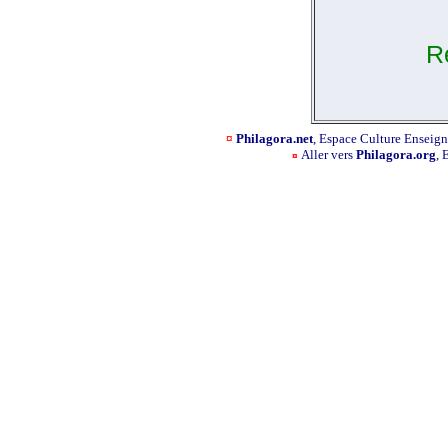
R
¤
Philagora.net
, Espace Culture Ensei
Aller vers
Philagora.org
, 
¤