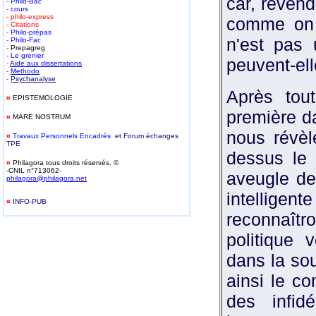
car, revend
-
Philo-Bac
-
cours
- philo-express
comme on r
- Citations
-
Philo-prépas
n'est pas 
-
Philo-Fac
-
Prepagreg
-
Le grenier
peuvent-ell
-
Aide aux dissertations
-
Methodo
-
Psychanalyse
Après tou
¤
EPISTEMOLOGIE
première da
¤
MARE NOSTRUM
nous révèl
¤
T
ravaux Personnels Encadrés
et Forum
é
changes
TPE
dessus le c
¤
Philagora tous droits réservés. ©
-CNIL n°713062-
aveugle de
philagora@philagora.net
intellige
¤
INFO-PUB
-
reconnaîtr
politique 
dans la sou
ainsi le c
des infid