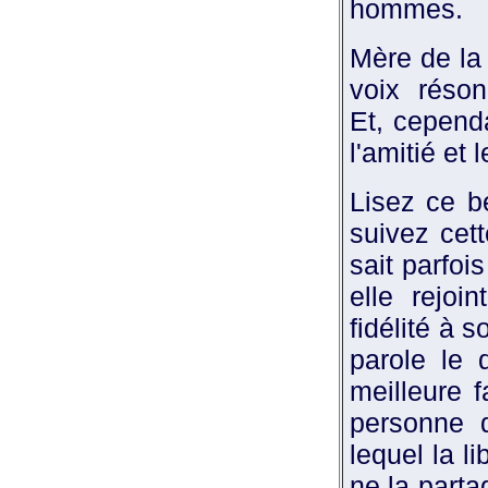
hommes.
Mère de la 
voix réson
Et, cependa
l'amitié et
Lisez ce be
suivez cet
sait parfoi
elle rejo
fidélité à s
parole le 
meilleure f
personne q
lequel la l
ne la parta