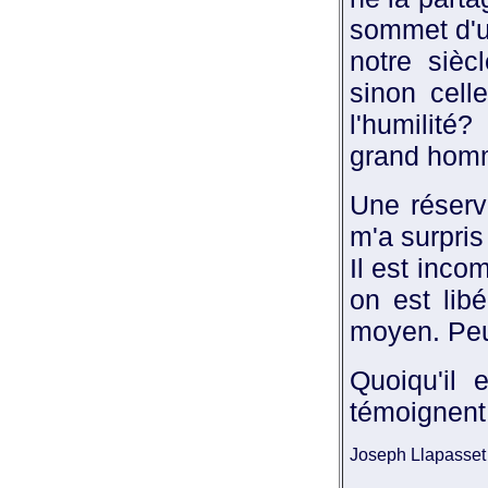
sommet d'un
notre sièc
sinon cell
l'humilité
grand homm
Une réserv
m'a surpris
Il est inco
on est lib
moyen. Peu
Quoiqu'il e
témoignent 
Joseph Llapasset