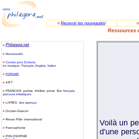
¤
Recevoir les nouveautés
!
Ressources c
_____________
Philagora.net
¤
¤
Nouveautés
¤
Contes pour Enfants
en musique. Français, Anglais, Italien
¤
FORUMS
¤
ART
¤
FRANCAIS poésie, théâtre, prose
Bac français,
parcours initiatiques
¤
LIVRES
des aperçus
¤
Occitan-Gascon
¤
Revue Pôle- international
Voilà un pet
¤
Francophonie
d'une perso
¤
PHILOSOPHIE