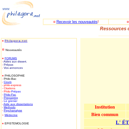
¤
Recevoir les nouveautés
!
Ressources c
_____________
¤
Philagora.net
¤
Nouveautés
¤
FORUMS
-
Aides aux dissert.
-
Prépas
-
Vos annonces
¤
PHILOSOPHIE
-
Philo-Bac
-
Cours
- philo-express
- Citations
- Philo-
Prépas
-
Philo-
Fac
-
Prepagreg
-
Le grenier
-
Aide aux dissertations
Institution
-
Methodo
-
Psychanalyse
-
Bien commun
Médecine
L' É
¤
EPISTEMOLOGIE