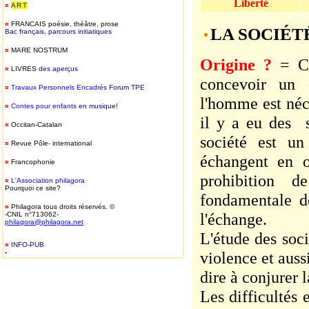
Liberté
¤
ART
¤
FRANCAIS
poésie, théâtre, prose
LA
SOCI
É
T
Bac français, parcours initiatiques
¤
MARE NOSTRUM
Origine ?
= Con
¤
LIVRES
des aperçus
concevoir un
¤
T
ravaux Personnels Encadrés
Forum TPE
l'homme est néce
¤
Contes pour enfants
en musique!
il y a eu des s
¤
Occitan-Catalan
société est un
¤
Revue Pôle- international
échangent en o
¤
Francophonie
prohibition 
¤
L'Association philagora
Pourquoi ce site?
fondamentale d
¤
Philagora tous droits réservés. ©
l'échange.
-CNIL n°713062-
philagora@philagora.net
L'étude des soci
¤
INFO-PUB
-
-
violence et aussi
dire à conjurer 
Les difficultés 