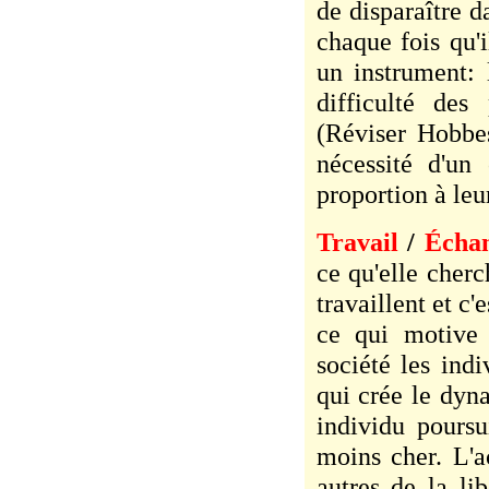
de disparaître d
chaque fois qu'i
un instrument: l
difficulté des
(Réviser Hobbes
nécessité d'un
proportion à leur
Travail
/
Écha
ce qu'elle cherc
travaillent et c'
ce qui motive 
société les ind
qui crée le dy
individu poursu
moins cher. L'a
autres de la li