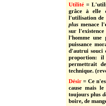
Utilité
= L'utili
grâce à elle 
l'utilisation d
plus
menace l'
sur l'existenc
l'homme une p
puissance mora
d'autrui souci
proportion: 
permettrait d
technique. (rev
Désir
= Ce n'est
cause mais le
toujours plus
d
boire, de mange