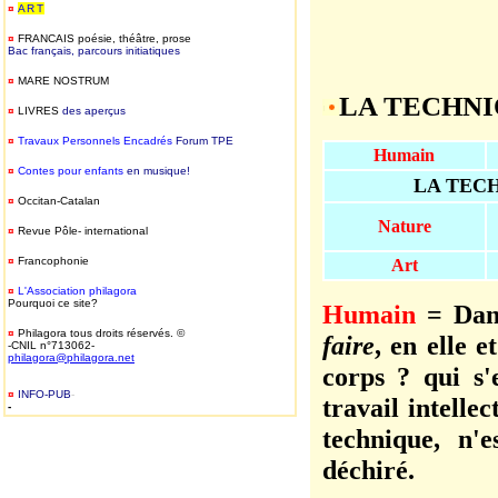
¤
ART
¤
FRANCAIS
poésie, théâtre, prose
Bac français, parcours initiatiques
¤
MARE NOSTRUM
LA TECHN
¤
LIVRES
des aperçus
¤
T
ravaux Personnels Encadrés
Forum TPE
Humain
¤
Contes pour enfants
en musique!
LA TEC
¤
Occitan-Catalan
Nature
¤
Revue Pôle- international
¤
Francophonie
Art
¤
L'Association philagora
Pourquoi ce site?
Humain
= Dans
¤
Philagora tous droits réservés. ©
faire
, en elle e
-CNIL n°713062-
philagora@philagora.net
corps ? qui s'
¤
INFO-PUB
-
travail intelle
-
technique, n'
déchiré.