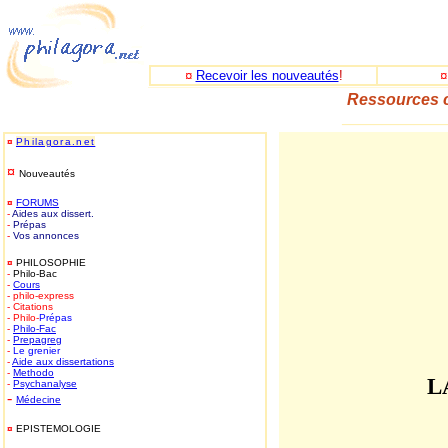
¤
Recevoir les nouveautés
!
Ressources c
_____________
¤
Philagora.net
¤
Nouveautés
¤
FORUMS
-
Aides aux dissert.
-
Prépas
-
Vos annonces
¤
PHILOSOPHIE
-
Philo-Bac
-
Cours
- philo-express
- Citations
- Philo-
Prépas
-
Philo-
Fac
-
Prepagreg
-
Le grenier
-
Aide aux dissertations
-
Methodo
L
-
Psychanalyse
-
Médecine
¤
EPISTEMOLOGIE