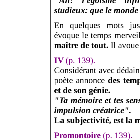
"Ah! l'égoïsme infin
studieux: que le monde é
En quelques mots jus
évoque le temps mervei
maître de tout.
Il avoue
IV
(p. 139).
Considérant avec dédain 
poète annonce
des temp
et de son génie.
"Ta mémoire et tes sens
impulsion créatrice".
La subjectivité, est la 
Promontoire
(p. 139).