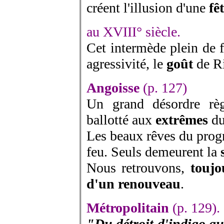
créent l'illusion d'une
fê
au XVIII° siècle.
Cet intermède plein de 
agressivité, le
goût
de R
Angoisse
(p. 127)
Un grand désordre règ
ballotté aux
extrêmes
d
Les beaux rêves du progrè
feu. Seuls demeurent la
Nous retrouvons,
toujo
d'un renouveau
.
Métropolitain
(p. 129).
"Du détroit d'indigo au