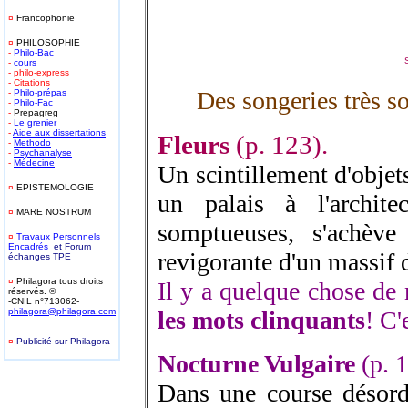
¤
Francophonie
¤
PHILOSOPHIE
-
Philo-Bac
-
cours
- philo-express
- Citations
Des songeries très s
-
Philo-prépas
-
Philo-Fac
-
Prepagreg
-
Le grenier
-
Aide aux dissertations
Fleurs
(p. 123).
-
Methodo
-
Psychanalyse
-
Médecine
Un scintillement d'objets
¤
EPISTEMOLOGIE
un palais à l'archite
¤
MARE NOSTRUM
somptueuses, s'achève
¤
T
ravaux Personnels
Encadrés
et Forum
revigorante d'un massif 
échanges TPE
¤
Philagora tous droits
Il y a quelque chose de
réservés. ©
-CNIL n°713062-
philagora@philagora.com
les mots clinquants
! C'
¤
Publicité sur Philagora
-
Nocturne Vulgaire
(p. 
Dans une course désordo