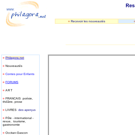
Res
¤
Recevoir les nouveautés
_____________________________
¤
Philagora.net
¤
Nouveautés
¤
Contes pour Enfants
¤
FORUMS
¤
ART
¤
FRANCAIS poésie,
théâtre, prose
¤
LIVRES
des aperçus
¤
Pôle - international -
revue, tourisme,
gastronomie
¤
Occitan-Gascon