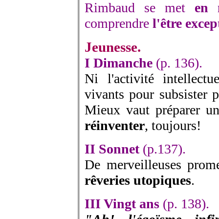
Rimbaud se met
en 
comprendre
l'être excep
Jeunesse.
I Dimanche
(p. 136).
Ni l'activité intellect
vivants pour subsister p
Mieux vaut préparer u
réinventer
, toujours!
II Sonnet
(p.137).
De merveilleuses prome
rêveries utopiques
.
III Vingt ans
(p. 138).