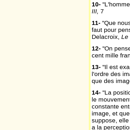
10
-
"L'homme 
III,
7
11
-
"Que nous
faut pour pen
Delacroix,
Le 
12
-
"On pense
cent mille fr
13
-
"Il est ex
l'ordre des i
que des imag
14
-
"La positi
le mouvement s
constante ent
image, et que
suppose, elle
a la perceptio