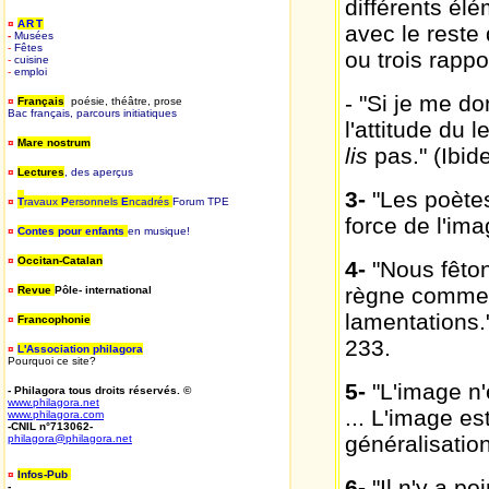
différents él
¤
ART
avec le reste
-
Musées
-
Fêtes
ou trois rappo
-
cuisine
-
emploi
- "Si je me do
¤
Français
poésie, théâtre, prose
Bac français, parcours initiatiques
l'attitude du l
¤
Mare nostrum
lis
pas." (Ibid
¤
Lectures
, des aperçus
3-
"Les poètes
¤
T
ravaux
P
ersonnels
E
ncadrés
Forum TPE
force de l'im
¤
Contes pour enfants
en musique!
¤
Occitan-Catalan
4-
"Nous fêtons
règne commen
¤
Revue
Pôle- international
lamentations.
¤
Francophonie
233.
¤
L'Association philagora
Pourquoi ce site?
5-
"L'image n'
- Philagora tous droits réservés. ©
www.philagora.net
... L'image es
www.philagora.com
-CNIL n°713062-
généralisation
philagora@philagora.net
¤
Infos-Pub
-
6-
"Il n'y a po
-