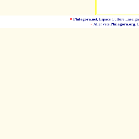
¤
Philagora.net
, Espace Culture Ensei
Aller vers
Philagora.org
, 
¤