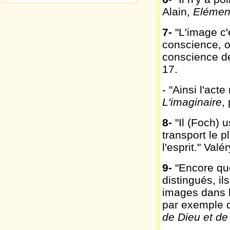
Alain,
Elément
7-
"L'image c'e
conscience, ou
conscience de
17.
- "Ainsi l'acte
L'imaginaire
,
8-
"Il (Foch) u
transport le p
l'esprit." Valé
9-
"Encore que
distingués, il
images dans l
par exemple 
de Dieu et d