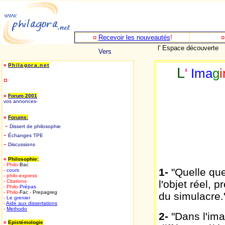
¤
Recevoir les nouveautés
!
l' Espace découverte
Vers
¤
Philagora.net
L
'
Ima
g
i
¤
¤
Forum 2001
vos annonces
-
¤
Forums:
-
D
issert de philosophie
-
Échanges TPE
-
Discussions
¤
Philosophie:
- Philo-
Bac
1-
"Quelle que
-
cours
- philo-express
- Citations
l'objet réel, 
- Philo-
Prépas
- Philo-
Fac
-
Prepagreg
du simulacre.
-
Le grenier
-
Aide aux dissertations
-
Methodo
2-
"Dans l'ima
¤
Epistémologie