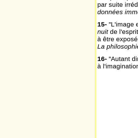
par suite irré
données immé
15
-
"L'image 
nuit
de l'espri
à être exposé
La philosophie
16
-
"Autant di
à l'imaginati