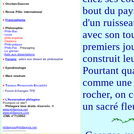
¤
Occitan-Gascon
bout du pays
¤
Revue Pôle- international
d'un ruisseau
¤
Francophonie
¤
Philosophie:
avec son tou
-
Philo-Bac
-
cours
- philo-express
- Citations
premiers jou
-
Philo-prépas
-
Philo-Fac
-
Prepagreg
-
Le grenier
-
Aide aux dissertations
construit le
¤
Forums
:
aides aux dissert de philosophie
Pourtant qua
¤
Epistémologie
¤
Mare nostrum
comme une ru
¤
T
ravaux
P
ersonnels
E
ncadrés
-
rocher, on c
Forum
é
changes TPE
¤
L'Association philagora
un sacré fle
Pourquoi ce site?
-
Philagora tous droits réservés. ©
www.philagora.net
www.philagora.com
-CNIL n°713062-
philagora@philagora.net
--------------------------