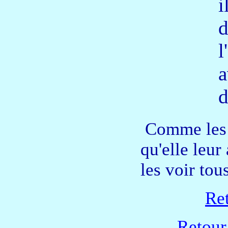
i
d
l
a
d
Comme les m
qu'elle leur 
les voir tou
Ret
Retour 