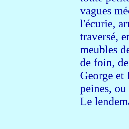
vagues méc
l'écurie, a
traversé, 
meubles des
de foin, d
George et 
peines, ou 
Le lendemai