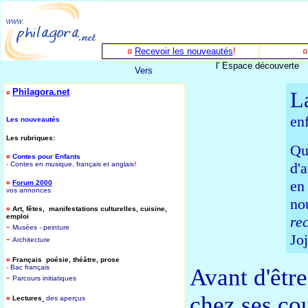
¤
Recevoir les nouveautés
!
l' Espace découverte
Vers
Philagora.net
L
¤
en
Les nouveautés
Les rubriques:
Qu
¤
Contes pour Enfants
d'
-
Contes en musique, français et anglais
!
en
¤
Forum 2000
vos annonces
no
¤
Art, fêtes, manifestations culturelles, cuisine,
emploi
re
-
Musées - peinture
Joj
-
Architecture
¤
Français poésie, théâtre, prose
-
B
ac français
Avant d'être
-
P
arcours initiatiques
chez ses cou
¤
Lectures
des aperçus