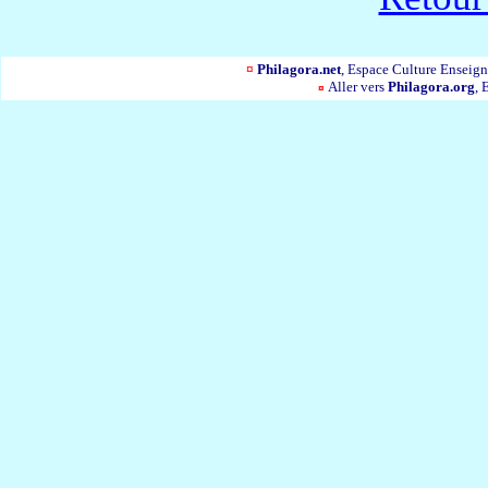
¤
Philagora.net
, Espace Culture Ensei
Aller vers
Philagora.org
, 
¤