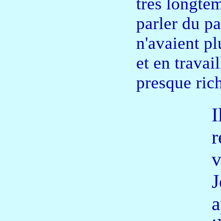
très longtem
parler du pa
n'avaient pl
et en travai
presque ric
I
r
v
J
a