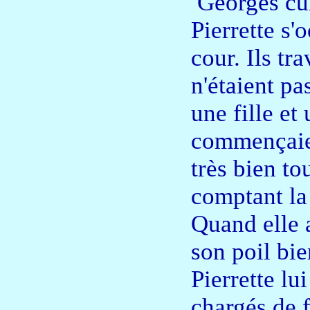
Georges cult
Pierrette s'
cour. Ils tr
n'étaient p
une fille et
commençaient
très bien to
comptant la 
Quand elle a
son poil bi
Pierrette lu
chargés de f