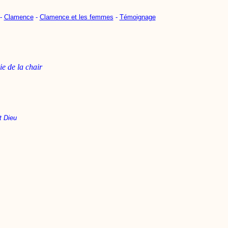
-
Clamence
-
Clamence et les femmes
-
Témoignage
e de la chair
t Dieu