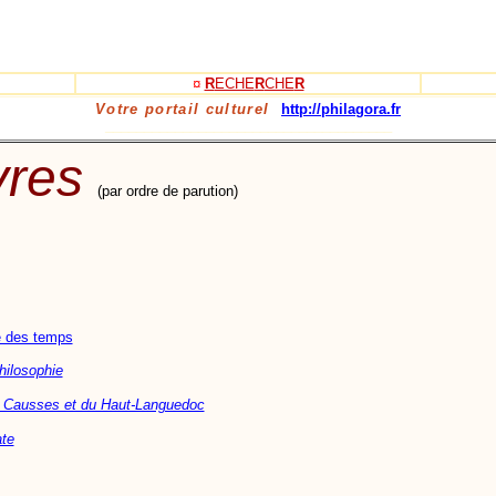
¤
R
ECHE
R
CHE
R
Votre portail culturel
http://philagora.fr
_____________________________________
ivres
(par ordre de parution)
e des temps
hilosophie
s Causses et du Haut-Languedoc
ate