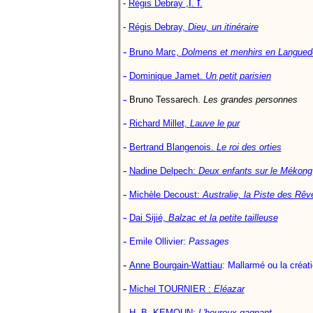
i
f
-
Régis Debray
,
.
.
-
Régis Debray,
Dieu, un itinéraire
-
Bruno Marc,
Dolmens et menhirs en Langued
-
Dominique Jamet.
Un petit parisien
-
Bruno Tessarech.
Les grandes personnes
-
Richard Millet,
Lauve le pur
-
Bertrand Blangenois.
Le roi des orties
-
Nadine Delpech:
Deux enfants sur le Mékong
-
Michèle Decoust:
Australie, la Piste des Rêv
-
Dai Sijié,
Balzac et la petite tailleuse
-
Emile Ollivier:
Passages
-
Anne Bourgain-Wattiau
: Mallarmé ou la créat
-
Michel TOURNIER :
Eléazar
-
H. B. KEMOUN:
L'heureux gagnant