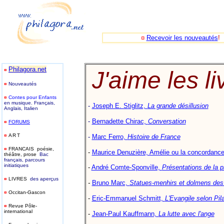
¤
Recevoir les nouveautés
!
Philagora.net
¤
J'aime les l
¤
Nouveautés
¤
Contes pour Enfants
en musique. Français,
-
Joseph E. Stiglitz,
La grande désillusion
Anglais, Italien
-
Bernadette Chirac,
Conversation
¤
FORUMS
¤
ART
-
Marc Ferro,
Histoire de France
¤
FRANCAIS poésie,
-
Maurice Denuzière, Amélie ou la concordanc
théâtre, prose
Bac
français, parcours
initiatiques
-
André Comte-Sponville,
Présentations de la p
¤
LIVRES
des aperçus
-
Bruno Marc,
Statues-menhirs et dolmens de
¤
Occitan-Gascon
-
Eric-Emmanuel Schmitt,
L'Evangile selon Pil
¤
Revue Pôle-
international
-
Jean-Paul Kauffmann,
La lutte avec l'ange