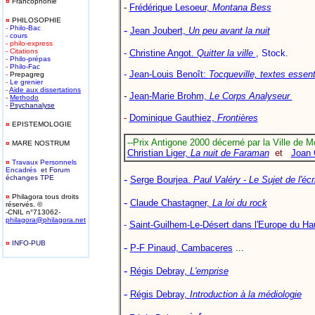
¤
Francophonie
-
Frédérique Lesoeur,
Montana Bess
¤
PHILOSOPHIE
-
Philo-Bac
-
Jean Joubert,
Un peu avant la nuit
-
cours
- philo-express
- Citations
-
Christine Angot.
Quitter la ville
, Stock.
-
Philo-prépas
-
Philo-Fac
-
Jean-Louis Benoît:
Tocqueville, textes essent
-
Prepagreg
-
Le grenier
-
Aide aux dissertations
-
Jean-Marie Brohm,
Le Corps Analyseur
-
Methodo
-
Psychanalyse
-
Dominique Gauthiez,
Frontières
¤
EPISTEMOLOGIE
--Prix Antigone 2000 décerné par la Ville de Mo
¤
MARE NOSTRUM
Christian Liger,
La nuit de Faraman
et
Joan 
¤
T
ravaux Personnels
Encadrés
et Forum
-
é
changes TPE
Serge Bourjea.
Paul Valéry - Le Sujet de l'écr
¤
Philagora tous droits
-
Claude Chastagner,
La loi du rock
réservés. ©
-CNIL n°713062-
philagora@philagora.net
-
Saint-Guilhem-Le-Désert dans l'Europe du H
¤
INFO-PUB
-
P-F Pinaud, Cambaceres
...
-
-
Régis Debray,
L'emprise
-
Régis Debray,
Introduction à la médiologie