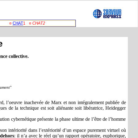
¤
CHAT
1
¤ CHAT2
e
nce collective.
”
lument
”
ard, l’oeuvre inachevée de Marx et non intégralement publiée de
es de la technique est soit aliénante soit libératrice, Heidegger
olution cybernétique présente la phase ultime de l’être de l’homme
n intériorité dans l’extériorité d’un espace purement virtuel où
 dehors
: il n’a avec le réel qu’un rapport opératoire, euphorique,