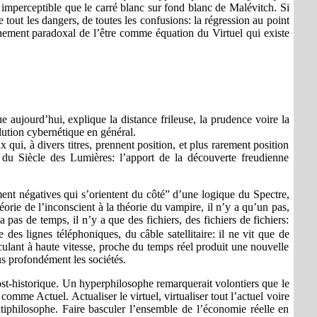
ble, imperceptible que le carré blanc sur fond blanc de Malévitch. Si
 tout les dangers, de toutes les confusions: la régression au point
nement paradoxal de l’être comme équation du Virtuel qui existe
e aujourd’hui, explique la distance frileuse, la prudence voire la
olution cybernétique en général.
qui, à divers titres, prennent position, et plus rarement position
l du Siècle des Lumières: l’apport de la découverte freudienne
nt négatives qui s’orientent du côté” d’une logique du Spectre,
orie de l’inconscient à la théorie du vampire, il n’y a qu’un pas,
 a pas de temps, il n’y a que des fichiers, des fichiers de fichiers:
 des lignes téléphoniques, du câble satellitaire: il ne vit que de
culant à haute vitesse, proche du temps réel produit une nouvelle
s profondément les sociétés.
post-historique. Un hyperphilosophe remarquerait volontiers que le
comme Actuel. Actualiser le virtuel, virtualiser tout l’actuel voire
 antiphilosophe. Faire basculer l’ensemble de l’économie réelle en