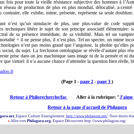
un fois pour toute la vieille résistance subjective des hommes à l’Autr
’un réseau de production de plus en plus mondial, délocalisé, a-centré
 au contraire, elle exhibe, mime, présente, représente sa seule doubl
fiant n’est qu’un simulacre de plus, une plus-value de code suppl
s techniques libère le sujet de son principe associatif élémentaire: s
pectral de sa présence immédiate, de sa visibilité. Mais tel un vampi
talité = il ne pense plus, il n’est plus. Tel un spectre, un mime incon
chnologies n’est pas moins grand que l’angoisse, la phobie qu’elles p
 social, du sujet. La forclusion ontologique se révèle d’autant plus réu
ste prise dans un jeu machinique sans image ni de la pensée et ni du dé
tre que virtuel: il n’a aucune chance d’atteindre la question bien réelle, 
adoo.fr
(Page 1 -
page 2
-
page 3
)
Retour à Philorecherche/fac
Aller à la rubrique: "
J'aime 
Retour à la page d'accueil de Philagora
gora.net
, Espace Culture Enseignement
http://www.philagora.net/
-Tous droits rés
Aller vers
Philagora.org
, Espace Découverte http://www.philagora.org/
¤