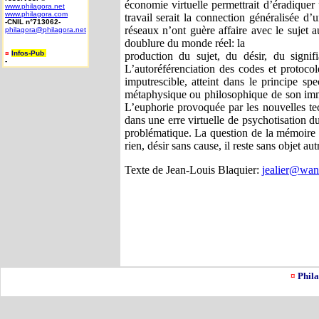
économie virtuelle permettrait d’éradiquer 
www.philagora.net
www.philagora.com
travail serait la connection généralisée d
-CNIL n°713062-
réseaux n’ont guère affaire avec le sujet
philagora@philagora.net
doublure du monde réel: la
¤
Infos-Pub
-
production du sujet, du désir, du signi
-
L’autoréférenciation des codes et protocole
imputrescible, atteint dans le principe s
métaphysique ou philosophique de son immor
L’euphorie provoquée par les nouvelles te
dans une erre virtuelle de psychotisation du
problématique. La question de la mémoire re
rien, désir sans cause, il reste sans objet au
Texte de Jean-Louis Blaquier:
jealier@wan
¤
Phila