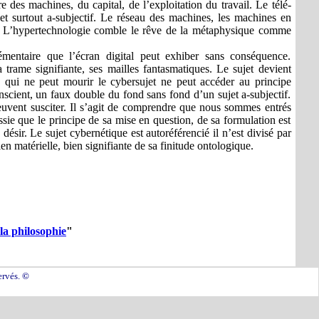
e des machines, du capital, de l’exploitation du travail. Le télé-
 et surtout a-subjectif. Le réseau des machines, les machines en
ure. L’hypertechnologie comble le rêve de la métaphysique comme
émentaire que l’écran digital peut exhiber sans conséquence.
a trame signifiante, ses mailles fantasmatiques. Le sujet devient
re qui ne peut mourir le cybersujet ne peut accéder au principe
scient, un faux double du fond sans fond d’un sujet a-subjectif.
euvent susciter. Il s’agit de comprendre que nous sommes entrés
ssie que le principe de sa mise en question, de sa formulation est
sir. Le sujet cybernétique est autoréférencié il n’est divisé par
bien matérielle, bien signifiante de sa finitude ontologique.
la philosophie
"
ervés.
©