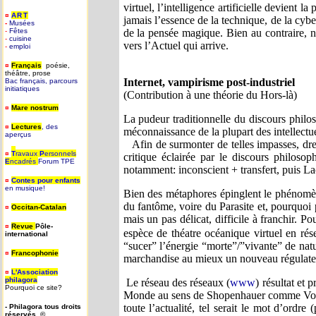
virtuel, l’intelligence artificielle devient 
¤
ART
jamais l’essence de la technique, de la cybe
-
Musées
-
Fêtes
de la pensée magique. Bien au contraire, n
-
cuisine
vers l’Actuel qui arrive.
-
emploi
¤
Français
poésie,
théâtre, prose
Internet, vampirisme post-industriel
Bac français, parcours
initiatiques
(Contribution à une théorie du Hors-là)
¤
Mare nostrum
La pudeur traditionnelle du discours philos
¤
Lectures
, des
méconnaissance de la plupart des intellectue
aperçus
Afin de surmonter de telles impasses, dress
¤
T
ravaux
P
ersonnels
critique éclairée par le discours philoso
E
ncadrés
Forum TPE
notamment: inconscient + transfert, puis La
¤
Contes pour enfants
en musique!
Bien des métaphores épinglent le phénomèn
du fantôme, voire du Parasite et, pourquoi 
¤
Occitan-Catalan
mais un pas délicat, difficile à franchir. Po
¤
Revue
Pôle-
espèce de théatre océanique virtuel en ré
international
“sucer” l’énergie “morte”/”vivante” de natu
¤
Francophonie
marchandise au mieux un nouveau régulateur
¤
L'Association
philagora
Le réseau des réseaux (
www
) résultat et
Pourquoi ce site?
Monde au sens de Shopenhauer comme Volon
toute l’actualité, tel serait le mot d’ordr
- Philagora tous droits
réservés. ©