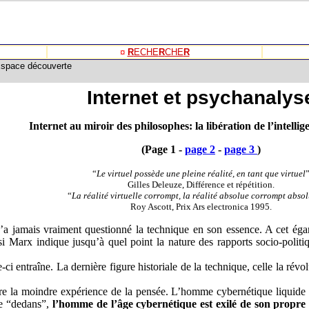
¤
R
ECHE
R
CHE
R
 Espace découverte
Internet
et psychanalys
Internet au miroir des philosophes: la libération de l’intellige
(Page 1 -
page 2
-
page 3
)
“
Le virtuel possède une pleine réalité, en tant que virtuel
Gilles Deleuze, Différence et répétition.
“
La réalité virtuelle corrompt, la réalité absolue corrompt abso
Roy Ascott, Prix Ars electronica 1995.
 n’a jamais vraiment questionné la technique en son essence. A cet ég
 Marx indique jusqu’à quel point la nature des rapports socio-politiqu
ci entraîne. La dernière figure historiale de la technique, celle la rév
re la moindre expérience de la pensée. L’homme cybernétique liquide so
le “dedans”,
l’homme de l’âge cybernétique est exilé de son propre