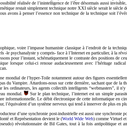
la possibilité réalisée de l’inintelligence de l’être désormais aussi invisi
rnétique restait simplement technique notre XXI siècle serait le siècle de
ous avons à penser l’essence non technique de la technique soit l’évé
ophique, voire l’impasse humaniste classique à l’endroit de la techniqu
ls -le psychanalyste y compris- face à l’Internet en particulier, à la rév
ons pour l’instant, schématiquement le contraste des positions de ceux 
phique lorsque celui-ci renoue audacieusement avec l’héritage radica
can.
e mondial de l’hyper-Toile notamment autour des figures essentielleme
pas du Vampire. Attardons-nous sur cette dernière, sachant que de la thé
ur les ordinateurs, les agents collectifs intelligents “webmasters”, il n'y
seau mondial.
Sur le plan technique, l’internet est un simple parasite
re informationnelle. Le débit électronique de cette informatique en cir
, l’équivalent d’un système nerveux qui tend à innerver de plus en plu
 producteur d’une synchronie post-industrielle est aussi une synchronie 
té et Représentation devient le (
World Wide Web
) comme Virtuel et 
e (pseudo) révolutionnaire de Bil Gates, tout à la fois antipolitique et