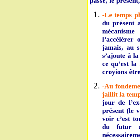
passé, le présent,
-Le temps ph
du présent a
mécanisme n
l’accélérer 
jamais, au s
s’ajoute à l
ce qu’est la
croyions être
-Au fondemen
jaillit la tem
jour de l’e
présent (le 
voir c’est t
du futur 
nécessaireme