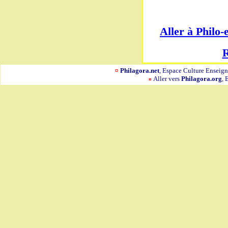
Aller à Philo
R
¤
Philagora.net
, Espace Culture Ensei
Aller vers
Philagora.org
, 
¤