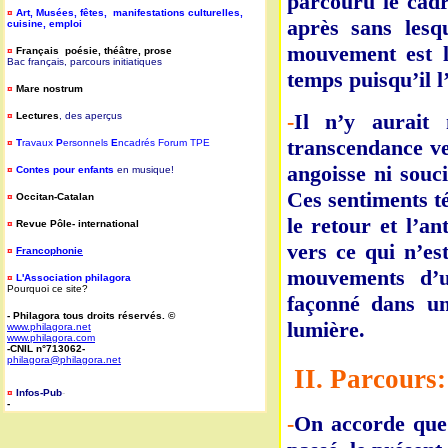
parcouru le cadr
¤
Art, Musées, fêtes, manifestations culturelles,
après sans lesq
cuisine, emploi
mouvement est l’
¤
Français poésie, théâtre, prose
Bac français, parcours initiatiques
temps puisqu’il l
¤
Mare nostrum
-
Il n’y aurait
¤
Lectures
, des aperçus
transcendance ve
¤
T
ravaux
P
ersonnels
E
ncadrés Forum TPE
angoisse ni souc
¤
Contes pour enfants
en musique!
Ces sentiments t
¤
Occitan-Catalan
le retour et l’a
¤
Revue Pôle- international
vers ce qui n’es
¤
Francophonie
mouvements d’u
¤
L'Association philagora
Pourquoi ce site?
façonné dans un
- Philagora tous droits réservés. ©
lumière.
www.philagora.net
www.philagora.com
-CNIL n°713062-
philagora@philagora.net
II. Parcours:
¤
Infos-Pub
-
-
-
On accorde que 