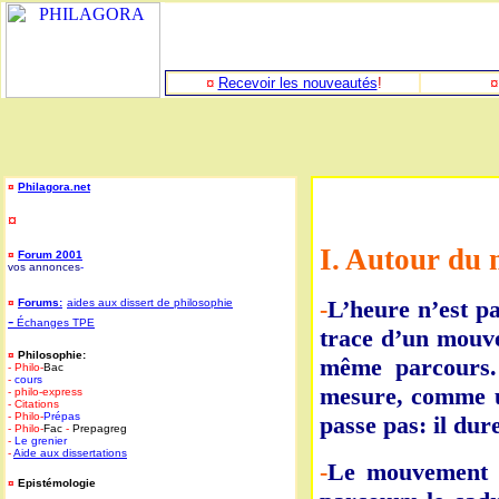
¤
Recevoir les nouveautés
!
¤
Philagora.net
¤
I. Autour du 
¤
Forum 2001
vos annonces
-
-
L’heure n’est p
¤
Forums:
aides aux dissert de philosophie
-
Échanges TPE
trace d’un mouv
¤
Philosophie:
même parcours.
- Philo-
Bac
-
cours
mesure, comme u
- philo-express
- Citations
- Philo-
Prépas
passe pas: il dure
- Philo-
Fac
-
Prepagreg
-
Le grenier
-
Aide aux dissertations
-
Le mouvement de
¤
Epistémologie