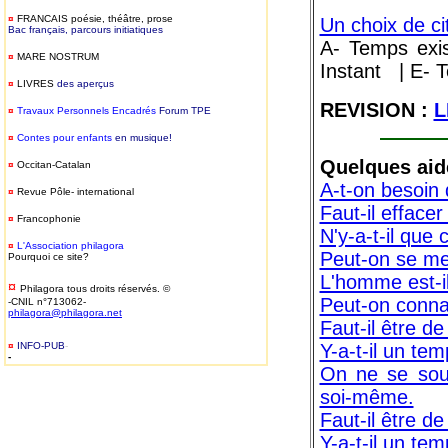
¤
FRANCAIS
poésie, théâtre, prose
Un choix de ci
Bac français, parcours initiatiques
A- Temps exi
¤
MARE NOSTRUM
Instant | E- T
¤
LIVRES
des aperçus
REVISION :
L
¤
T
ravaux Personnels Encadrés
Forum TPE
¤
Contes pour enfants
en musique!
Quelques aid
¤
Occitan-Catalan
A-t-on besoin 
¤
Revue Pôle- international
Faut-il effacer
¤
Francophonie
N'y-a-t-il que 
¤
L'Association philagora
Peut-on se met
Pourquoi ce site?
L'homme est-i
¤
Philagora tous droits réservés. ©
Peut-on connaî
-CNIL n°713062-
philagora@philagora.net
Faut-il être d
¤
INFO-PUB
-
Y-a-t-il un te
-
On ne se sou
soi-même.
Faut-il être d
Y-a-t-il un te