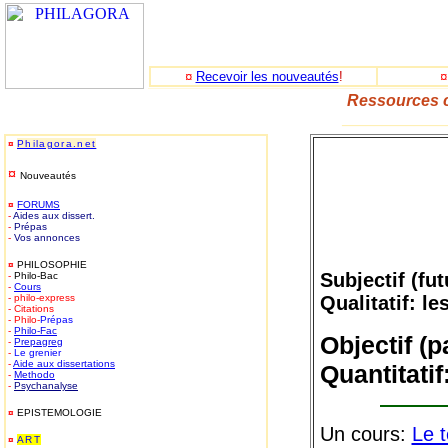
¤
Recevoir les nouveautés
!
Ressources c
_____________
¤
Philagora.net
¤
Nouveautés
¤
FORUMS
-
Aides aux dissert.
-
Prépas
-
Vos annonces
¤
PHILOSOPHIE
Subjectif (fut
-
Philo-Bac
-
Cours
- philo-express
Qualitatif: le
- Citations
- Philo-
Prépas
-
Philo-
Fac
Objectif (p
-
Prepagreg
-
Le grenier
-
Aide aux dissertations
Quantitatif
-
Methodo
-
Psychanalyse
¤
EPISTEMOLOGIE
Un cours:
Le 
¤
ART