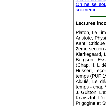
On ne se sou
soi-même.
Lectures inc
Platon, Le Ti
Aristote, Physi
Kant, Critiqu
2ème section 
Kierkegaard, 
Bergson, Ess
(Chap. II, L'i
Husserl, Leço
temps (PUF 1
Alquié, Le dés
temps - chap.V
J. Guitton, L'
Krzysztof, L'o
Prigogine et S