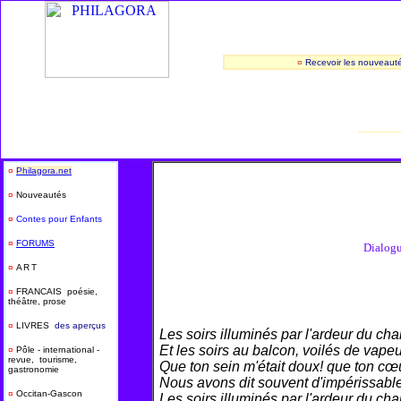
¤
Recevoir les nouveaut
_______
¤
Philagora.net
¤
Nouveautés
¤
Contes pour Enfants
¤
FORUMS
Dialogu
¤
ART
¤
FRANCAIS poésie,
théâtre, prose
¤
LIVRES
des aperçus
Les soirs illuminés par l'ardeur du cha
Et les soirs au balcon, voilés de vapeu
¤
Pôle - international -
revue, tourisme,
Que ton sein m'était doux! que ton cœu
gastronomie
Nous avons dit souvent d'impérissabl
¤
Occitan-Gascon
Les soirs illuminés par l'ardeur du cha