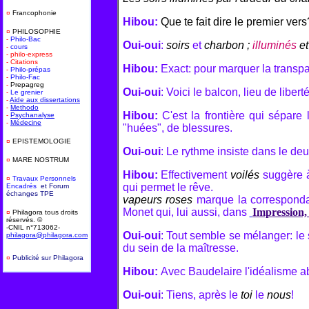
¤
Francophonie
Hibou:
Que te fait dire le premier vers
¤
PHILOSOPHIE
-
Philo-Bac
Oui-oui
:
soirs
et
charbon ;
illuminés
e
-
cours
- philo-express
- Citations
Hibou:
Exact: pour marquer la transpar
-
Philo-prépas
-
Philo-Fac
-
Prepagreg
Oui-oui
: Voici le balcon, lieu de liberté 
-
Le grenier
-
Aide aux dissertations
-
Methodo
Hibou:
C'est la frontière qui sépare
-
Psychanalyse
-
Médecine
"huées", de blessures.
¤
EPISTEMOLOGIE
Oui-oui
: Le rythme insiste dans le de
¤
MARE NOSTRUM
Hibou:
Effectivement
voilés
suggère à
¤
T
ravaux Personnels
qui permet le rêve.
Encadrés
et Forum
échanges TPE
vapeurs roses
marque la correspondan
Monet qui, lui aussi, dans
Impression, 
¤
Philagora tous droits
réservés. ©
-CNIL n°713062-
Oui-oui
: Tout semble se mélanger: le 
philagora@philagora.com
du sein de la maîtresse.
¤
Publicité sur Philagora
-
Hibou:
Avec Baudelaire l'idéalisme abs
Oui-oui
: Tiens, après le
toi
le
nous
!