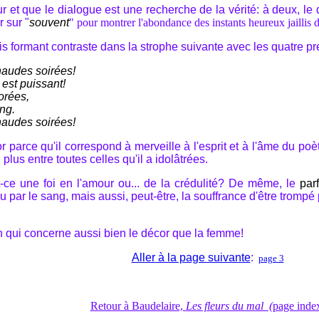
 et que le dialogue est une recherche de la vérité: à deux, le di
r sur "
souvent
" pour montrer l'abondance des instants heureux jaillis de
 vois formant contraste dans la strophe suivante avec les quatre p
haudes soirées!
 est puissant!
dorées,
ng.
haudes soirées!
 parce qu'il correspond à merveille à l'esprit et à l'âme du po
e plus entre toutes celles qu'il a idolâtrées.
it-ce une foi en l'amour ou... de la crédulité? De même, le
par
u par le sang, mais aussi, peut-être, la souffrance d'être trompé 
on qui concerne aussi bien le décor que la femme!
Aller à la page suivante
:
page 3
Retour à Baudelaire,
Les fleurs du mal (
page inde