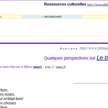
Ressources culturelles
http://www.phil
és
¤
RECHERCHER
-
-
_______________________________________________________
http://www.philago
Rubrique
Le b
Quelques perspectives sur
e entre Oui-oui et Hibou (
page1
- page 2
-
page 3
)
_______________________
rbon,
rs roses.
r m'était bon!
es choses
rbon.