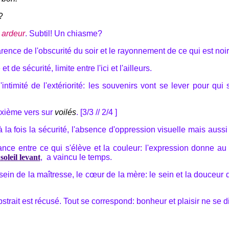
?
t
ardeur
. Subtil! Un chiasme?
ence de l'obscurité du soir et le rayonnement de ce qui est noir
et de sécurité, limite entre l'ici et l'ailleurs.
 l'intimité de l'extériorité: les souvenirs vont se lever pour 
uxième vers sur
voilés
. [3/3 // 2/4 ]
 la fois la sécurité, l'absence d'oppression visuelle mais aussi
ce entre ce qui s'élève et la couleur: l'expression donne au v
soleil levant
, a vaincu le temps.
sein de la maîtresse, le cœur de la mère: le sein et la douceur 
trait est récusé. Tout se correspond: bonheur et plaisir ne se d