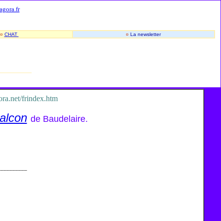
-
-
agora.fr
¤
CHAT
¤
La newsletter
________
ra.net/frindex.htm
alcon
de Baudelaire.
__________