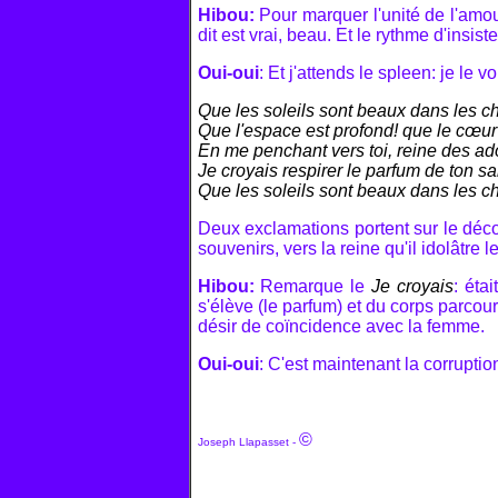
Hibou:
Pour marquer l'unité de l'amour
dit est vrai, beau. Et le rythme d'insiste
Oui-oui
: Et j'attends le spleen: je le
Que les soleils sont beaux dans les c
Que l'espace est profond! que le cœur
En me penchant vers toi, reine des a
Je croyais respirer le parfum de ton sa
Que les soleils sont beaux dans les c
Deux exclamations portent sur le décor
souvenirs, vers la reine qu'il idolâtre l
Hibou:
Remarque le
Je croyais
: éta
s'élève (le parfum) et du corps parcour
désir de coïncidence avec la femme.
Oui-oui
: C'est maintenant la corrupti
©
Joseph Llapasset -