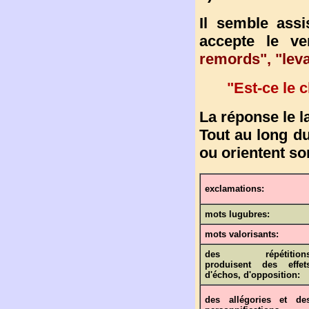
Il semble assis
accepte le ver
remords", "levan
"Est-ce le 
La réponse le l
Tout au long du
ou orientent so
exclamations:
mots lugubres:
mots valorisants:
des répétition
produisent des effet
d'échos, d'opposition:
des allégories et de