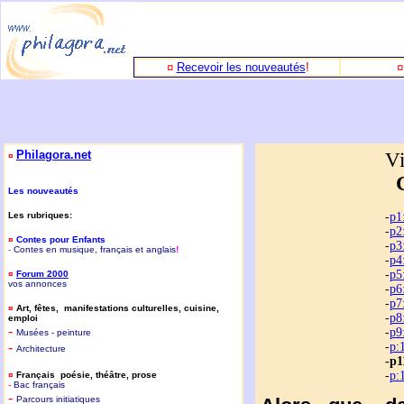
¤
Recevoir les nouveautés
!
Philagora.net
V
¤
Les nouveautés
Les rubriques:
-
p1
-
p2
¤
Contes pour Enfants
-
p3
-
Contes en musique, français et anglais
!
-
p4
-
p5
¤
Forum 2000
vos annonces
-
p6
-
p7
¤
Art, fêtes, manifestations culturelles, cuisine,
-
p8
emploi
-
-
p9
Musées - peinture
-
-
p:
Architecture
-p1
-
p:
¤
Français poésie, théâtre, prose
-
B
ac français
-
P
arcours initiatiques