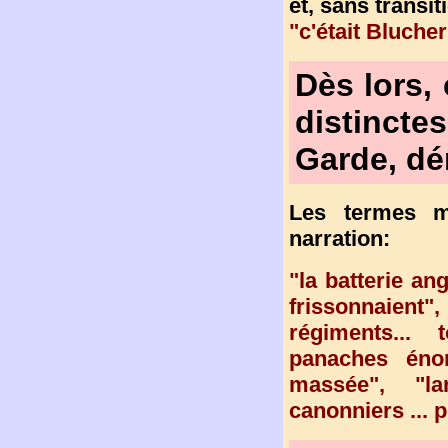
et, sans transit
"c'était Blucher
Dès lors, 
distinctes
Garde, dé
Les termes mi
narration:
"la batterie an
frissonnaient
régiments...
panaches éno
massée", "lan
canonniers ... p