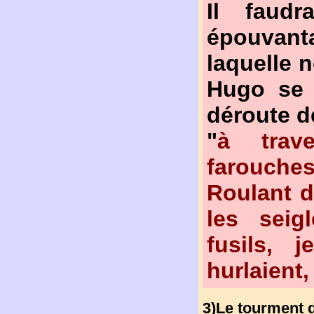
Il faudr
épouvant
laquelle 
Hugo se 
déroute d
"
à trav
farouches.
Roulant d
les seig
fusils, j
hurlaient,
3)Le tourment 