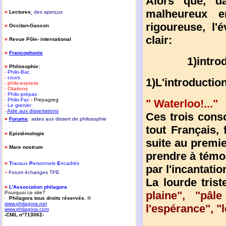
Alors que, d
malheureux e
¤
Lectures
des aperçus
rigoureuse, l'
¤
Occitan-Gascon
clair:
¤
Revue Pôle- international
¤
Francophonie
1)intro
¤
Philosophie:
-
Philo-Bac
-
cours
1)L'introduction
- philo-express
- Citations
-
Philo-prépas
-
Philo-Fac
-
Prepagreg
" Waterloo!..."
-
Le grenier
-
Aide aux dissertations
Ces trois con
¤
Forums
:
aides aux dissert de philosophie
tout Français, 
¤
Epistémologie
suite au premie
¤
Mare nostrum
prendre à témoin
¤
T
ravaux
P
ersonnels
E
ncadrés
par l'incantatio
-
Forum
é
changes TPE
La lourde trist
¤
L'Association philagora
plaine", "pâl
Pourquoi ce site?
-
Philagora tous droits réservés. ©
www.philagora.net
l'espérance", "le
www.philagora.com
-CNIL n°713062-