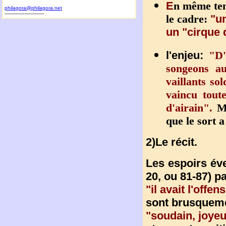
E
n même tem
philagora@philagora.net
--------------------------
le cadre:
"un
un "cirque 
l'enjeu:
"D'
songeons au
vaillants so
vaincu tout
d'airain".
M
que le sort a
2)Le récit.
Les espoirs éve
20, ou 81-87) p
"il avait l'offen
sont brusqueme
"soudain, joyeux