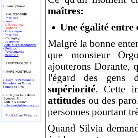
¤
Francophonie
maîtres:
¤
PHILOSOPHIE
-
Philo-Bac
-
cours
Une égalité entre
- philo-express
- Citations
-
Philo-prépas
-
Philo-Fac
-
Prepagreg
Malgré la bonne enten
-
Le grenier
-
Aide aux dissertations
-
Methodo
que monsieur Orgo
-
Psychanalyse
-
Médecine
ajouterons Dorante, 
¤
EPISTEMOLOGIE
¤
MARE NOSTRUM
l'égard des gens 
¤
T
ravaux Personnels
Encadrés
et Forum
supériorité
. Cette i
échanges TPE
¤
Philagora tous droits
attitudes
ou des paro
réservés. ©
-CNIL n°713062-
philagora@philagora.com
personnes pourtant tr
¤
Publicité sur Philagora
-
Quand Silvia demande