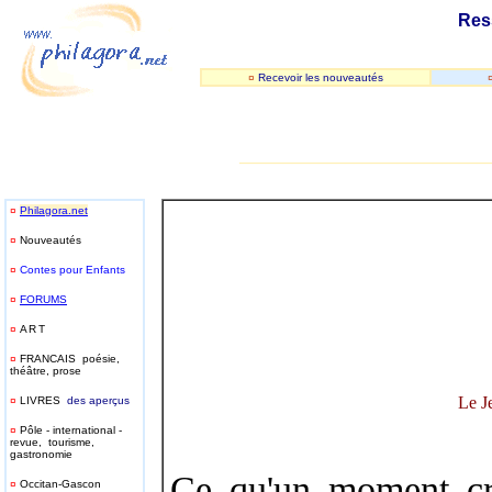
Res
¤
Recevoir les nouveautés
_____________________________
¤
Philagora.net
¤
Nouveautés
¤
Contes pour Enfants
¤
FORUMS
¤
ART
¤
FRANCAIS poésie,
théâtre, prose
Le J
¤
LIVRES
des aperçus
¤
Pôle - international -
revue, tourisme,
gastronomie
Ce qu'un moment cri
¤
Occitan-Gascon