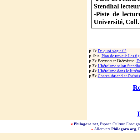
Stendhal lecteur
-Piste de lectu
Université, Coll
p.1):
De quoi s'agit-il?
p.1bis:
Plan de travail: Les fi
p.2):
Bergson et l'héroïsme
:
Fa
p.3):
L'héroïsme selon Stendh
p.4):
L'héroïsme dans le litté
p.5):
Chateaubriand et l'héroï
Re
¤
Philagora.net
, Espace Culture Ensei
Aller vers
Philagora.org
, 
¤