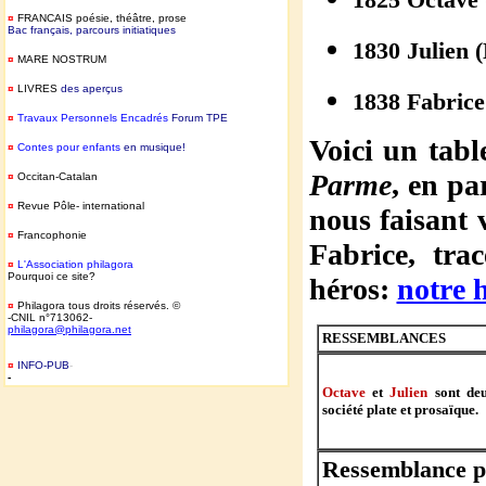
¤
FRANCAIS
poésie, théâtre, prose
Bac français, parcours initiatiques
1830 Julie
¤
MARE NOSTRUM
¤
LIVRES
des aperçus
1838 Fabri
¤
T
ravaux Personnels Encadrés
Forum TPE
Voici un tabl
¤
Contes pour enfants
en musique!
Parme
, en pa
¤
Occitan-Catalan
¤
Revue Pôle- international
nous faisant 
¤
Francophonie
Fabrice, tra
¤
L'Association philagora
Pourquoi ce site?
héros:
notre h
¤
Philagora tous droits réservés. ©
-CNIL n°713062-
philagora@philagora.net
RESSEMBLANCES
¤
INFO-PUB
-
-
Octave
et
Julien
sont deu
société plate et prosaïque.
Ressemblance pa