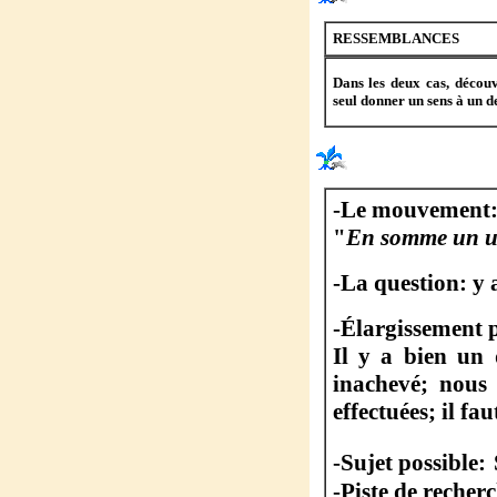
RESSEMBLANCES
Dans les deux cas, décou
seul donner un sens à un de
-Le mouvement
"
En somme un un
-La question: y 
-Élargissement p
Il y a bien un
inachevé; nous 
effectuées; il fa
-Sujet possible:
-Piste de recher