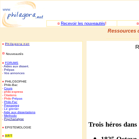
¤
Recevoir les nouveautés
!
Ressources c
_____________
¤
Philagora.net
R
¤
Nouveautés
¤
FORUMS
-
Aides aux dissert.
-
Prépas
-
Vos annonces
¤
PHILOSOPHIE
-
Philo-Bac
-
Cours
- philo-express
- Citations
- Philo-
Prépas
-
Philo-
Fac
-
Prepagreg
-
Le grenier
-
Aide aux dissertations
-
Methodo
-
Psychanalyse
Trois héros dans
¤
EPISTEMOLOGIE
¤
ART
1825 Octav